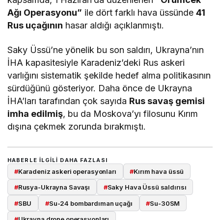
Ağı Operasyonu”
ile dört farklı hava üssünde
41
Rus uçağının
hasar aldığı açıklanmıştı.
Saky Üssü’ne yönelik bu son saldırı, Ukrayna’nın
İHA kapasitesiyle Karadeniz’deki Rus askeri
varlığını sistematik şekilde hedef alma politikasının
sürdüğünü gösteriyor. Daha önce de Ukrayna
İHA’ları tarafından çok sayıda
Rus savaş gemisi
imha edilmiş
, bu da Moskova’yı filosunu Kırım
dışına çekmek zorunda bırakmıştı.
HABERLE ILGILI DAHA FAZLASI
#
Karadeniz askeri operasyonları
#
Kırım hava üssü
#
Rusya-Ukrayna Savaşı
#
Saky Hava Üssü saldırısı
#
SBU
#
Su-24 bombardıman uçağı
#
Su-30SM
#
Ukrayna drone operasyonları