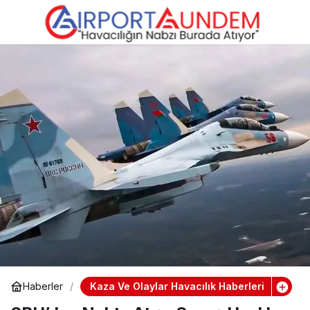
IATA’dan 2024 Raporu:
0
Paylaş
ABD, 876 Milyon
Yolcuyla Dünyanın
Havacılık Lideri
Kaza Ve Olaylar Havacılık Haberleri
Haberler