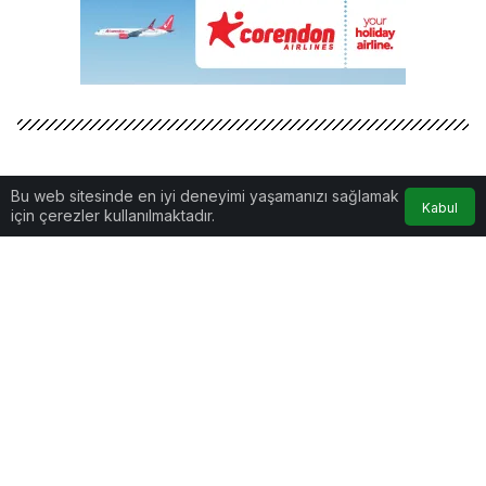
Bu web sitesinde en iyi deneyimi yaşamanızı sağlamak
Kabul
için çerezler kullanılmaktadır.
www.airportgundem.com © Telif Hakkı 2026, Tüm Hakları
Saklıdır
İLETİŞİM
KÜNYE
GİZLİLİK POLİTİKASI
AIRPORT GÜNDEM HAVACILIK HABERLERİ | HAKKIMIZDA
REKLAM VER