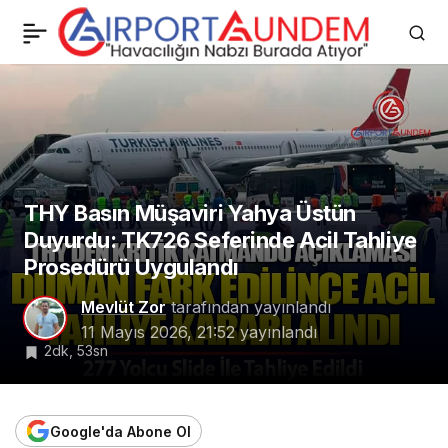
Türkiye Hava Trafiğinde
0
Paylaş
Avrupa’yı Geride Bıraktı:
Gelirler Yüzde 53 Arttı
THY Basın Müşaviri Yahya Üstün
Duyurdu: TK726 Seferinde Acil Tahliye
Prosedürü Uygulandı
Mevlüt Zor
tarafından yayınlandı
11 Mayıs 2026, 21:52
yayınlandı
2dk, 53sn
Google'da Abone Ol