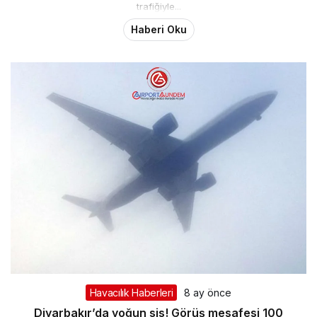
trafiğiyle...
Haberi Oku
Havacılık Haberleri
8 ay önce
Diyarbakır’da yoğun sis! Görüş mesafesi 100