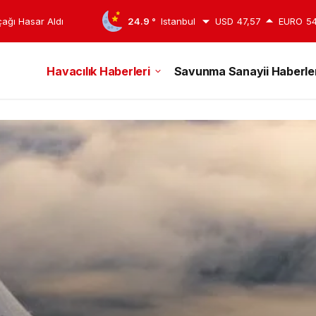
edildi
24.9 °
Istanbul
USD
47,57
EURO
54
Havacılık Haberleri
Savunma Sanayii Haberler