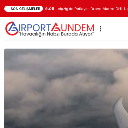
8:26
Falcon 9 Ay’a çarptı: Enkaz bulutu tespit 
SON GELIŞMELER