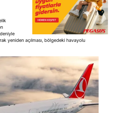
lik
en
edeniyle
larak yeniden açılması, bölgedeki havayolu