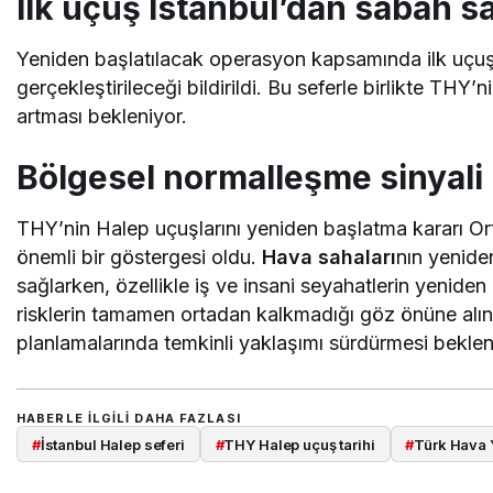
İlk uçuş İstanbul’dan sabah s
Yeniden başlatılacak operasyon kapsamında ilk uçuş
gerçekleştirileceği bildirildi. Bu seferle birlikte THY
artması bekleniyor.
Bölgesel normalleşme sinyali
THY’nin Halep uçuşlarını yeniden başlatma kararı 
önemli bir göstergesi oldu.
Hava sahaları
nın yenide
sağlarken, özellikle iş ve insani seyahatlerin yenide
risklerin tamamen ortadan kalkmadığı göz önüne alın
planlamalarında temkinli yaklaşımı sürdürmesi beklen
HABERLE ILGILI DAHA FAZLASI
#
İstanbul Halep seferi
#
THY Halep uçuş tarihi
#
Türk Hava Y