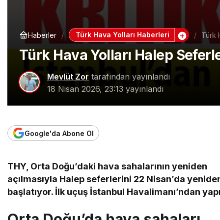
Türk Hava Yolları Haberleri
Haberler
Türk 
Türk Hava Yolları Halep Seferl
Mevlüt Zor
tarafından yayınlandı
18 Nisan 2026, 23:13
yayınlandı
Google'da Abone Ol
THY, Orta Doğu’daki hava sahalarının yeniden
açılmasıyla Halep seferlerini 22 Nisan’da yenide
başlatıyor. İlk uçuş İstanbul Havalimanı’ndan yap
Orta Doğu’da hava sahaları