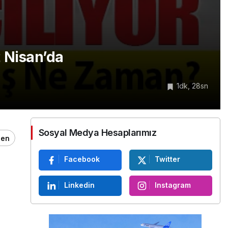
2 Nisan’da
1dk, 28sn
Sosyal Medya Hesaplarımız
ğen
Facebook
Twitter
Linkedin
Instagram