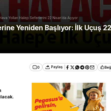
Hava Yolları Halep Seferlerini 22 Nisan’da Açıyor
erine Yeniden Başlıyor: İlk Uçuş 2
Paylaş
0
Be
n
ılacak.