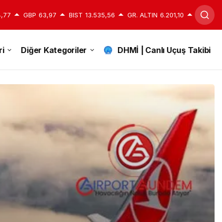
,77
GBP
63,97
BIST
13.535,56
GR. ALTIN
6.201,10
i
Diğer Kategoriler
DHMİ | Canlı Uçuş Takibi