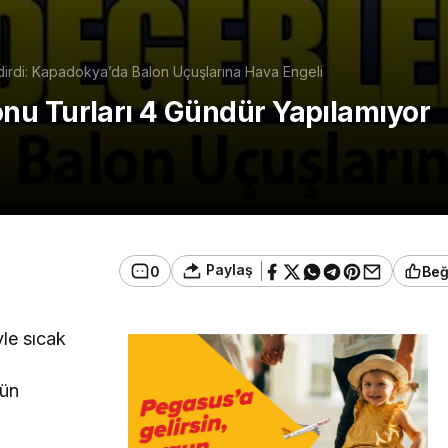
rdi: Kapadokya’da Balon Uçuşlarına Hava Engeli
nu Turları 4 Gündür Yapılamıyor
Paylaş
0
Be
yle sıcak
.
nün