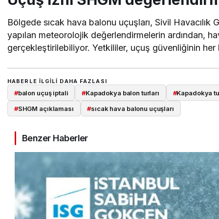
Bölgede sıcak hava balonu uçuşları, Sivil Havacılık
yapılan meteorolojik değerlendirmelerin ardından, hav
gerçekleştirilebiliyor. Yetkililer, uçuş güvenliğinin 
HABERLE ILGILI DAHA FAZLASI
#
balon uçuş iptali
#
Kapadokya balon turları
#
Kapadokya tu
#
SHGM açıklaması
#
sıcak hava balonu uçuşları
Benzer Haberler