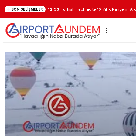
12:38
4 Yıllık Ara Bitiyor: THY’nin Minsk Seferl
SON GELIŞMELER