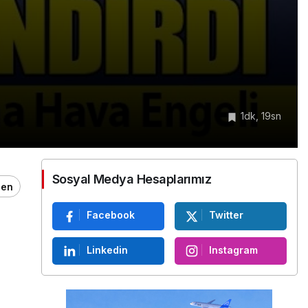
1dk, 19sn
Sosyal Medya Hesaplarımız
ğen
Facebook
Twitter
Linkedin
Instagram