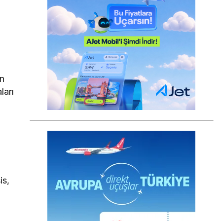
ün
ları
is,