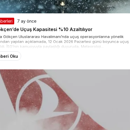
berleri
7 ay önce
ökçen’de Uçuş Kapasitesi %10 Azaltılıyor
ha Gökçen Uluslararası Havalimanı’nda uçuş operasyonlarına yönelik
rafından yapılan açıklamada, 12 Ocak 2026 Pazartesi günü boyunca uçuş
ildi. İSG’nin kamuoyuyla paylaştığı duyuruda, Meteoroloji...
beri Oku