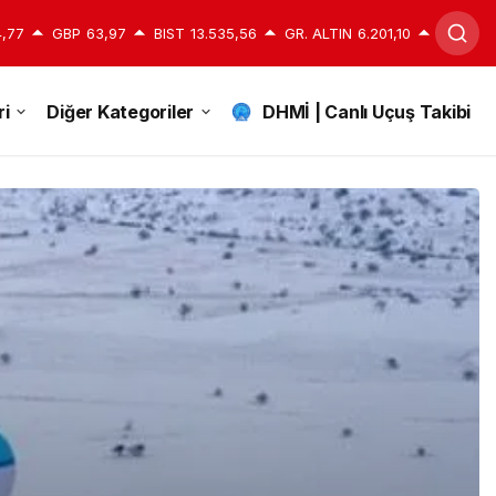
,77
GBP
63,97
BIST
13.535,56
GR. ALTIN
6.201,10
i
Diğer Kategoriler
DHMİ | Canlı Uçuş Takibi