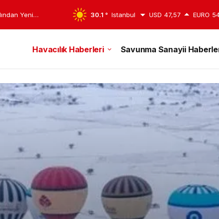
eri Başlıyor
30.1 °
Istanbul
USD
47,57
EURO
54
Havacılık Haberleri
Savunma Sanayii Haberler