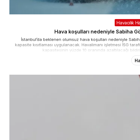
Havacılık Ha
Hava koşulları nedeniyle Sabiha G
İstanbul’da beklenen olumsuz hava koşulları nedeniyle Sabi
kapasite kısıtlaması uygulanacak. Havalimanı işletmesi İSG ta
kapasitesinin yüzde 10 oranında azaltılacağı bildir
Ha