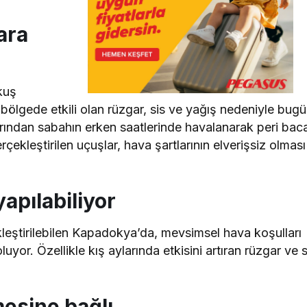
ara
 kuş
 bölgede etkili olan rüzgar, sis ve yağış nedeniyle bug
rından sabahın erken saatlerinde havalanarak peri baca
çekleştirilen uçuşlar, hava şartlarının elverişsiz olması
apılabiliyor
leştirilebilen Kapadokya’da, mevsimsel hava koşulları
or. Özellikle kış aylarında etkisini artıran rüzgar ve s
esine bağlı