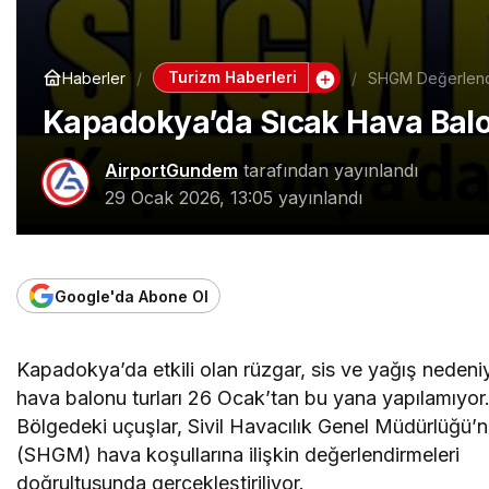
Turizm Haberleri
Haberler
SHGM Değerlendi
Kapadokya’da Sıcak Hava Balo
AirportGundem
tarafından yayınlandı
29 Ocak 2026, 13:05
yayınlandı
Google'da Abone Ol
Kapadokya’da etkili olan rüzgar, sis ve yağış nedeni
hava balonu turları 26 Ocak’tan bu yana yapılamıyor
Bölgedeki uçuşlar, Sivil Havacılık Genel Müdürlüğü’
(SHGM) hava koşullarına ilişkin değerlendirmeleri
doğrultusunda gerçekleştiriliyor.