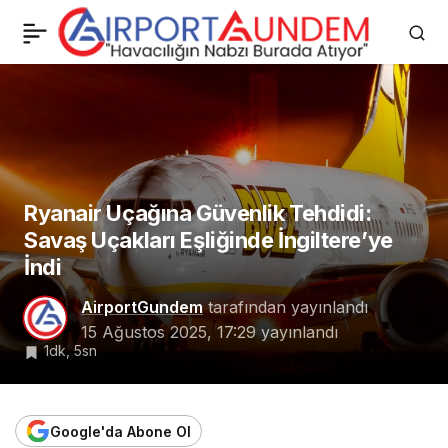
Air Canada Grevi
0
Paylaş
Kanada-ABD Uçuşlarını
Vuracak
Ryanair Uçağına Güvenlik Tehdidi:
Savaş Uçakları Eşliğinde İngiltere’ye
İndi
AirportGundem
tarafından yayınlandı
15 Ağustos 2025, 17:29
yayınlandı
1dk, 5sn
Google'da Abone Ol