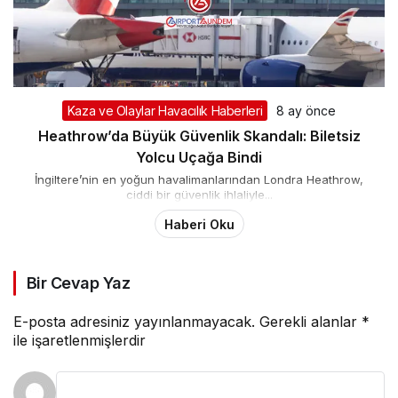
Kaza ve Olaylar Havacılık Haberleri
8 ay önce
Heathrow’da Büyük Güvenlik Skandalı: Biletsiz
Yolcu Uçağa Bindi
İngiltere’nin en yoğun havalimanlarından Londra Heathrow,
ciddi bir güvenlik ihlaliyle...
Haberi Oku
Bir Cevap Yaz
E-posta adresiniz yayınlanmayacak.
Gerekli alanlar
*
ile işaretlenmişlerdir