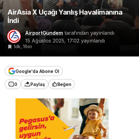
AirAsia X Uçağı Yanlış Havalimanına
İndi
AirportGundem
tarafından yayınlandı
15 Ağustos 2025, 17:02
yayınlandı
1dk, 16sn
Google'da Abone Ol
0
Paylaş
Beğen