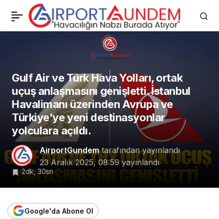
Ryanair Uçağı Yakıt
0
Paylaş
Tankeriyle Çarpıştı
Gulf Air ve Türk Hava Yolları, ortak
uçuş anlaşmasını genişletti. İstanbul
Havalimanı üzerinden Avrupa ve
Türkiye’ye yeni destinasyonlar
yolculara açıldı.
AirportGundem
tarafından yayınlandı
23 Aralık 2025, 08:59
yayınlandı
2dk, 30sn
Google'da Abone Ol