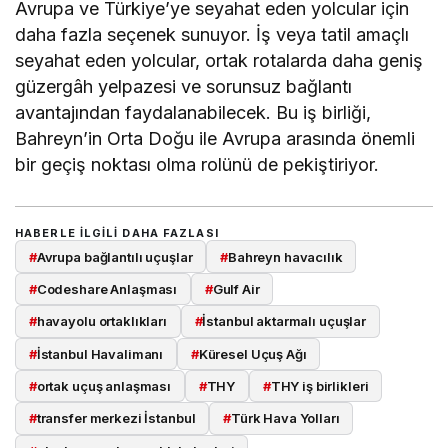
Avrupa ve Türkiye’ye seyahat eden yolcular için
daha fazla seçenek sunuyor. İş veya tatil amaçlı
seyahat eden yolcular, ortak rotalarda daha geniş
güzergâh yelpazesi ve sorunsuz bağlantı
avantajından faydalanabilecek. Bu iş birliği,
Bahreyn’in Orta Doğu ile Avrupa arasında önemli
bir geçiş noktası olma rolünü de pekiştiriyor.
HABERLE ILGILI DAHA FAZLASI
#
Avrupa bağlantılı uçuşlar
#
Bahreyn havacılık
#
Codeshare Anlaşması
#
Gulf Air
#
havayolu ortaklıkları
#
İstanbul aktarmalı uçuşlar
#
İstanbul Havalimanı
#
Küresel Uçuş Ağı
#
ortak uçuş anlaşması
#
THY
#
THY iş birlikleri
#
transfer merkezi İstanbul
#
Türk Hava Yolları