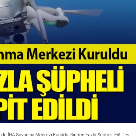
n’de İHA Savunma Merkezi Kuruldu. Binden Fazla Şüpheli İHA Tespit