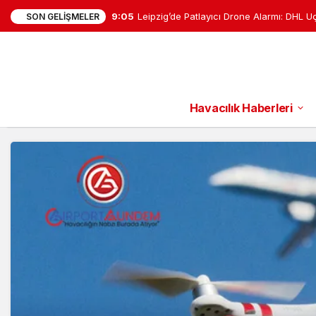
8:26
Falcon 9 Ay’a çarptı: Enkaz bulutu tespit 
SON GELIŞMELER
Havacılık Haberleri