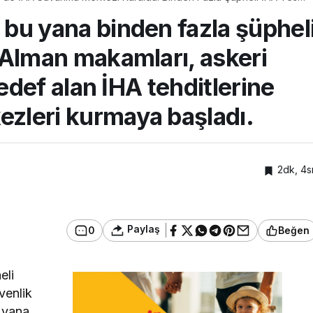
 bu yana binden fazla şüphel
. Alman makamları, askeri
hedef alan İHA tehditlerine
ezleri kurmaya başladı.
2dk, 4s
Paylaş
0
Beğen
eli
venlik
u yana