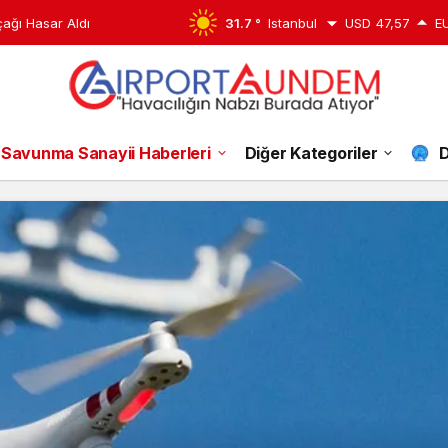
edildi
31.7 °
Istanbul
USD
47,57
E
Savunma Sanayii Haberleri
Diğer Kategoriler
D