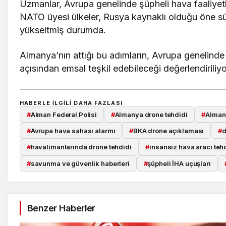
Uzmanlar, Avrupa genelinde şüpheli hava faaliyetle
NATO üyesi ülkeler, Rusya kaynaklı olduğu öne sürü
yükseltmiş durumda.
Almanya’nın attığı bu adımların, Avrupa genelinde
açısından emsal teşkil edebileceği değerlendiriliyo
HABERLE ILGILI DAHA FAZLASI
#
Alman Federal Polisi
#
Almanya drone tehdidi
#
Alman
#
Avrupa hava sahası alarmı
#
BKA drone açıklaması
#
d
#
havalimanlarında drone tehdidi
#
insansız hava aracı tehd
#
savunma ve güvenlik haberleri
#
şüpheli İHA uçuşları
Benzer Haberler