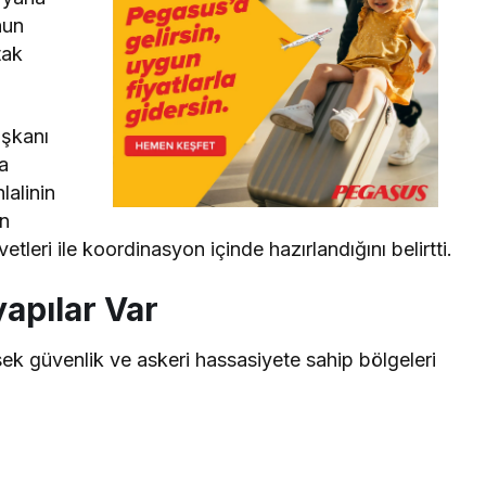
nun
tak
aşkanı
a
lalinin
in
etleri ile koordinasyon içinde hazırlandığını belirtti.
yapılar Var
ek güvenlik ve askeri hassasiyete sahip bölgeleri