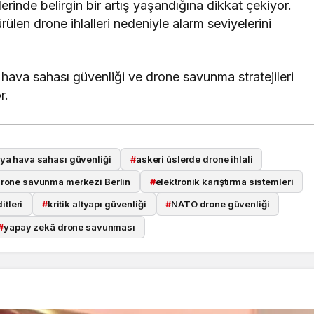
rinde belirgin bir artış yaşandığına dikkat çekiyor.
len drone ihlalleri nedeniyle alarm seviyelerini
 hava sahası güvenliği ve drone savunma stratejileri
r.
ya hava sahası güvenliği
#
askeri üslerde drone ihlali
rone savunma merkezi Berlin
#
elektronik karıştırma sistemleri
itleri
#
kritik altyapı güvenliği
#
NATO drone güvenliği
#
yapay zekâ drone savunması