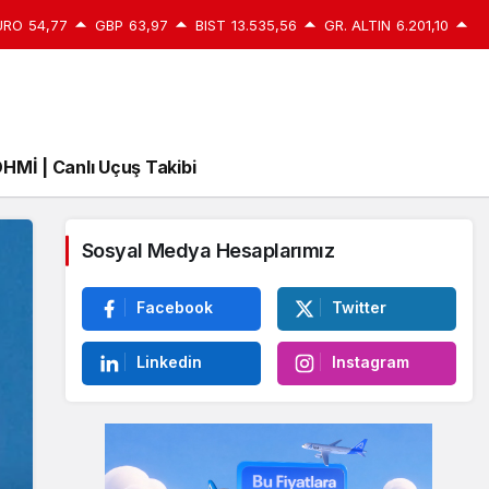
URO
54,77
GBP
63,97
BIST
13.535,56
GR. ALTIN
6.201,10
HMİ | Canlı Uçuş Takibi
Sosyal Medya Hesaplarımız
Facebook
Twitter
Linkedin
Instagram