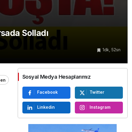
sada Solladı
1dk, 52sn
Sosyal Medya Hesaplarımız
ğen
Facebook
Twitter
Linkedin
Instagram