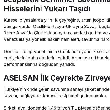
Hisselerini Yukarı Taşıdı
Küresel piyasalarda yılın ilk çeyreğine, artan jeopolitik
damga vurdu. Özellikle Rusya-Ukrayna Savaşı başt
üzere Asya’da Çin ile Japonya arasındaki gerilim ve
Venezuela’ya yönelik askeri hamleleri, savunma harcam
Donald Trump yönetiminin Grönland’a yönelik sert açık
endişelerini daha da derinleştirdi. Artan askeri hareke
performanslarına doğrudan yansıdı.
ASELSAN İlk Çeyrekte Zirveye
Türkiye’nin önde gelen savunma sanayi şirketlerinde
kazanç sağlayarak küresel rakiplerini geride bıraktı.
Şirket, aynı dönemde 1,46 trilyon TL piyasa değeri