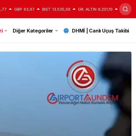
,77
GBP
63,97
BIST
13.535,56
GR. ALTIN
6.201,10
i
Diğer Kategoriler
DHMİ | Canlı Uçuş Takibi