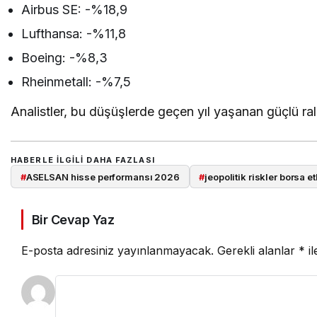
Airbus SE: -%18,9
Lufthansa: -%11,8
Boeing: -%8,3
Rheinmetall: -%7,5
Analistler, bu düşüşlerde geçen yıl yaşanan güçlü ralli
HABERLE ILGILI DAHA FAZLASI
#
ASELSAN hisse performansı 2026
#
jeopolitik riskler borsa et
Bir Cevap Yaz
E-posta adresiniz yayınlanmayacak.
Gerekli alanlar
*
il