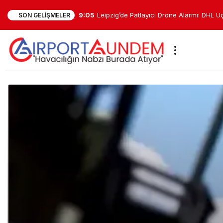
9:05
Leipzig’de Patlayıcı Drone Alarmı: DHL U
SON GELIŞMELER