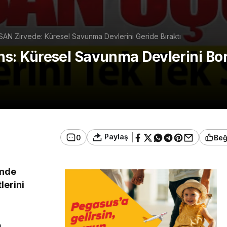
AN Zirvede: Küresel Savunma Devlerini Geride Bıraktı
: Küresel Savunma Devlerini Bor
Paylaş
0
Be
inde
lerini
a