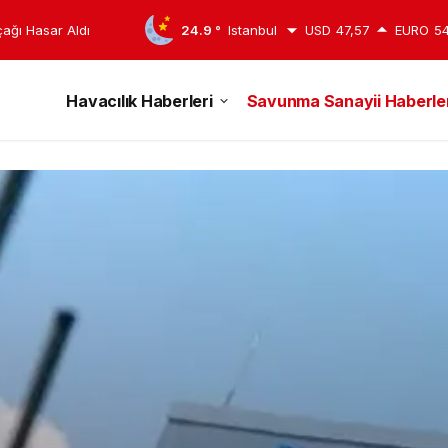
çağı Hasar Aldı
24.9 °
Istanbul
USD
47,57
EURO
54
Havacılık Haberleri
Savunma Sanayii Haberler