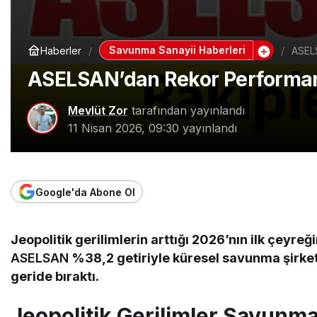
Savunma Sanayii Haberleri
Haberler
ASELS
ASELSAN’dan Rekor Performans
Mevlüt Zor
tarafından yayınlandı
11 Nisan 2026, 09:30
yayınlandı
Google'da Abone Ol
Jeopolitik gerilimlerin arttığı 2026’nın ilk çeyreğ
ASELSAN
%38,2 getiriyle küresel savunma şirket
geride bıraktı.
Jeopolitik Gerilimler Savunm