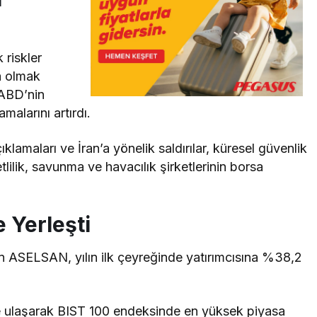
 riskler
a olmak
 ABD’nin
alarını artırdı.
lamaları ve İran’a yönelik saldırılar, küresel güvenlik
tlilik, savunma ve havacılık şirketlerinin borsa
 Yerleşti
n ASELSAN, yılın ilk çeyreğinde yatırımcısına %38,2
ne ulaşarak BIST 100 endeksinde en yüksek piyasa