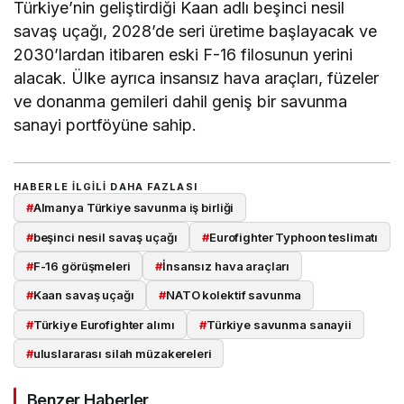
Türkiye’nin geliştirdiği Kaan adlı beşinci nesil
savaş uçağı, 2028’de seri üretime başlayacak ve
2030’lardan itibaren eski F-16 filosunun yerini
alacak. Ülke ayrıca insansız hava araçları, füzeler
ve donanma gemileri dahil geniş bir savunma
sanayi portföyüne sahip.
HABERLE ILGILI DAHA FAZLASI
#
Almanya Türkiye savunma iş birliği
#
beşinci nesil savaş uçağı
#
Eurofighter Typhoon teslimatı
#
F-16 görüşmeleri
#
İnsansız hava araçları
#
Kaan savaş uçağı
#
NATO kolektif savunma
#
Türkiye Eurofighter alımı
#
Türkiye savunma sanayii
#
uluslararası silah müzakereleri
Benzer Haberler