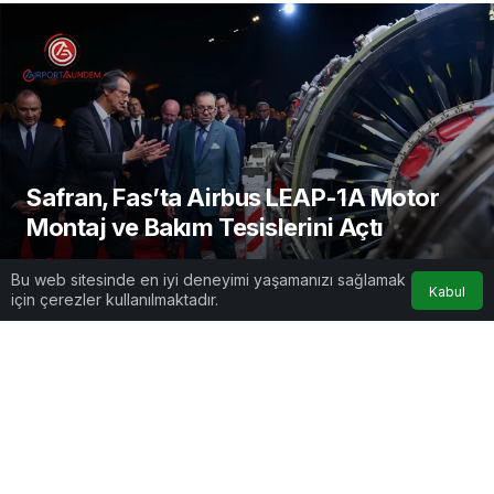
Safran, Fas’ta Airbus LEAP-1A Motor
Montaj ve Bakım Tesislerini Açtı
AirportGundem
tarafından yayınlandı
Bu web sitesinde en iyi deneyimi yaşamanızı sağlamak
Kabul
17 Ekim 2025, 14:00
yayınlandı
için çerezler kullanılmaktadır.
1dk, 33sn
Google'da Abone Ol
0
Paylaş
Beğen