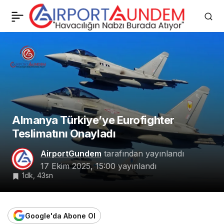
Safran, Fas’ta Airbus
0
Paylaş
LEAP-1A Motor Montaj
ve Bakım Tesislerini Açtı
Almanya Türkiye’ye Eurofighter
Teslimatını Onayladı
AirportGundem
tarafından yayınlandı
17 Ekim 2025, 15:00
yayınlandı
1dk, 43sn
Google'da Abone Ol