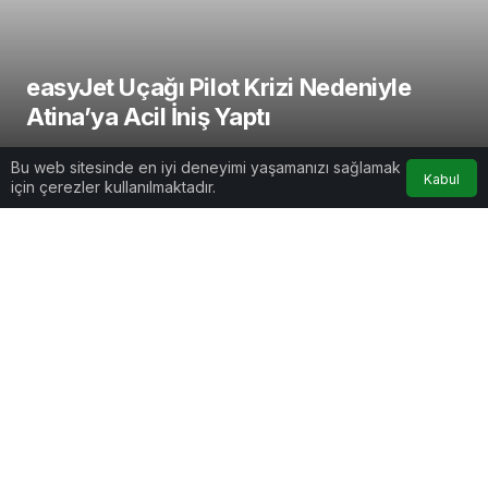
easyJet Uçağı Pilot Krizi Nedeniyle
Atina’ya Acil İniş Yaptı
AirportGundem
tarafından yayınlandı
Bu web sitesinde en iyi deneyimi yaşamanızı sağlamak
Kabul
10 Şubat 2025, 10:34
yayınlandı
için çerezler kullanılmaktadır.
1dk, 57sn
easyJet Uçağı Pilot Krizi Nedeniyle Atina’ya Acil İniş Yaptı
Google'da Abone Ol
0
Paylaş
Beğen