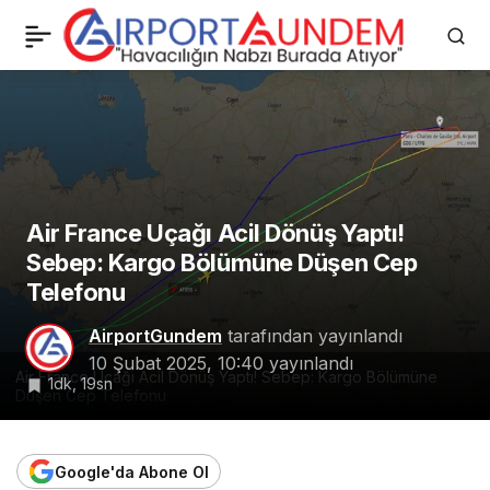
easyJet Uçağı Pilot Krizi
0
Paylaş
Nedeniyle Atina’ya Acil
İniş Yaptı
Air France Uçağı Acil Dönüş Yaptı!
Sebep: Kargo Bölümüne Düşen Cep
Telefonu
AirportGundem
tarafından yayınlandı
10 Şubat 2025, 10:40
yayınlandı
Air France Uçağı Acil Dönüş Yaptı! Sebep: Kargo Bölümüne
1dk, 19sn
Düşen Cep Telefonu
Google'da Abone Ol