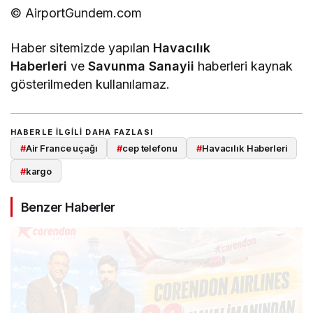
© AirportGundem.com
Haber sitemizde yapılan
Havacılık
Haberleri
ve
Savunma Sanayii
haberleri kaynak
gösterilmeden kullanılamaz.
HABERLE ILGILI DAHA FAZLASI
#
Air France uçağı
#
cep telefonu
#
Havacılık Haberleri
#
kargo
Benzer Haberler