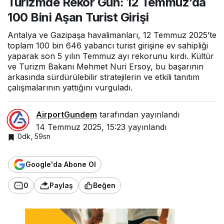
Turizmde Rekor Gün: 12 Temmuz’da
Rekora
100 Bini Aşan Turist Girişi
Koşuyor!
Antalya ve Gazipaşa havalimanları, 12 Temmuz 2025’te
toplam 100 bin 646 yabancı turist girişine ev sahipliği
yaparak son 5 yılın Temmuz ayı rekorunu kırdı. Kültür
ve Turizm Bakanı Mehmet Nuri Ersoy, bu başarının
arkasında sürdürülebilir stratejilerin ve etkili tanıtım
çalışmalarının yattığını vurguladı.
AirportGundem
tarafından yayınlandı
14 Temmuz 2025, 15:23
yayınlandı
0dk, 59sn
Google'da Abone Ol
0
Paylaş
Beğen