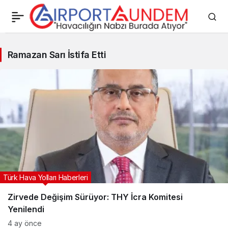
Ramazan
Ramazan Sarı İstifa Etti
Sarı
İstifa
Etti
Haberleri
Türk Hava Yolları Haberleri
Zirvede Değişim Sürüyor: THY İcra Komitesi
Yenilendi
4 ay önce