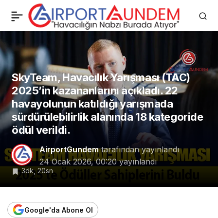
SunExpress ve
0
Paylaş
Corendon 2026 Yazında
Hannover’i Büyütüyor
SkyTeam, Havacılık Yarışması (TAC)
2025’in kazananlarını açıkladı. 22
havayolunun katıldığı yarışmada
sürdürülebilirlik alanında 18 kategoride
ödül verildi.
AirportGundem
tarafından yayınlandı
24 Ocak 2026, 00:20
yayınlandı
3dk, 20sn
Google'da Abone Ol