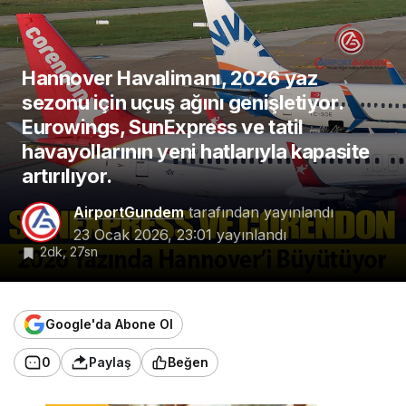
Hannover Havalimanı, 2026 yaz
sezonu için uçuş ağını genişletiyor.
Eurowings, SunExpress ve tatil
havayollarının yeni hatlarıyla kapasite
artırılıyor.
AirportGundem
tarafından yayınlandı
23 Ocak 2026, 23:01
yayınlandı
2dk, 27sn
Google'da Abone Ol
0
Paylaş
Beğen