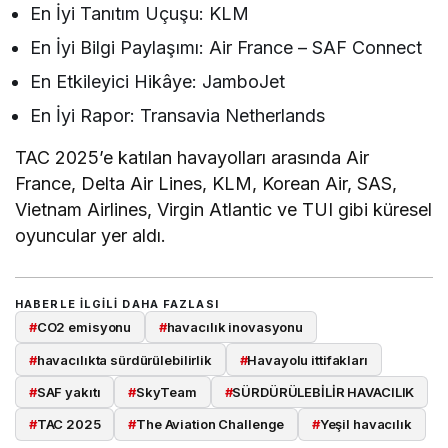
En İyi Tanıtım Uçuşu: KLM
En İyi Bilgi Paylaşımı: Air France – SAF Connect
En Etkileyici Hikâye: JamboJet
En İyi Rapor: Transavia Netherlands
TAC 2025’e katılan havayolları arasında Air
France, Delta Air Lines, KLM, Korean Air, SAS,
Vietnam Airlines, Virgin Atlantic ve TUI gibi küresel
oyuncular yer aldı.
HABERLE ILGILI DAHA FAZLASI
#
CO2 emisyonu
#
havacılık inovasyonu
#
havacılıkta sürdürülebilirlik
#
Havayolu ittifakları
#
SAF yakıtı
#
SkyTeam
#
SÜRDÜRÜLEBİLİR HAVACILIK
#
TAC 2025
#
The Aviation Challenge
#
Yeşil havacılık