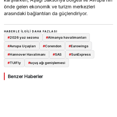
önde gelen ekonomik ve turizm merkezleri
arasındaki bağlantıları da güçlendiriyor.
HABERLE ILGILI DAHA FAZLASI
#
2026 yaz sezonu
#
Almanya havalimanları
#
Avrupa Uçuşları
#
Corendon
#
Eurowings
#
Hannover Havalimanı
#
SAS
#
SunExpress
#
TUIFly
#
uçuş ağı genişlemesi
Benzer Haberler