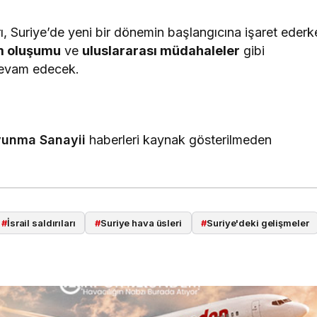
arı, Suriye’de yeni bir dönemin başlangıcına işaret ederk
im oluşumu
ve
uluslararası müdahaleler
gibi
 devam edecek.
unma Sanayii
haberleri kaynak gösterilmeden
#
İsrail saldırıları
#
Suriye hava üsleri
#
Suriye'deki gelişmeler