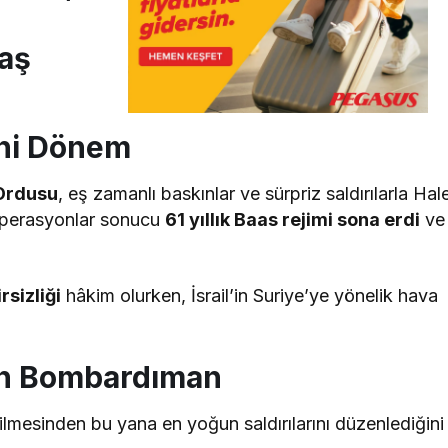
vaş
eni Dönem
 Ordusu
, eş zamanlı baskınlar ve sürpriz saldırılarla Hal
operasyonlar sonucu
61 yıllık Baas rejimi sona erdi
ve
rsizliği
hâkim olurken, İsrail’in Suriye’ye yönelik hava
ğun Bombardıman
vrilmesinden bu yana en yoğun saldırılarını düzenlediğini