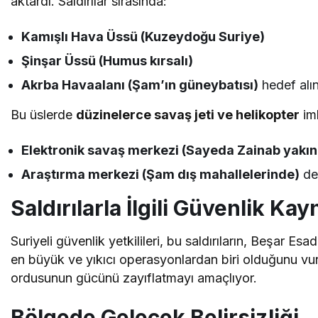
aktardı. Saldırılar sırasında:
Kamışlı Hava Üssü (Kuzeydoğu Suriye)
Şinşar Üssü (Humus kırsalı)
Akrba Havaalanı (Şam’ın güneybatısı)
hedef alın
Bu üslerde
düzinelerce savaş jeti ve helikopter
imh
Elektronik savaş merkezi (Sayeda Zainab yakınl
Araştırma merkezi (Şam dış mahallelerinde)
de 
Saldırılarla İlgili Güvenlik Ka
Suriyeli güvenlik yetkilileri, bu saldırıların, Beşar E
en büyük ve yıkıcı operasyonlardan biri olduğunu vurg
ordusunun gücünü zayıflatmayı amaçlıyor.
Bölgede Gelecek Belirsizliği