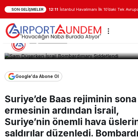
11:50
TK7’de Kritik Anlar: 7700 Kodu Verildi, İ
SON GELIŞMELER
Havacılık Haberleri
Haberler
Şam Düşerken 
Şam Düşerken İsrail Bombardı
AirportGundem
tarafından yayınlandı
10 Aralık 2024, 14:06
yayınlandı
Google'da Abone Ol
Suriye’de Baas rejiminin sona
ermesinin ardından İsrail,
Suriye’nin önemli hava üsleri
saldırılar düzenledi. Bombard