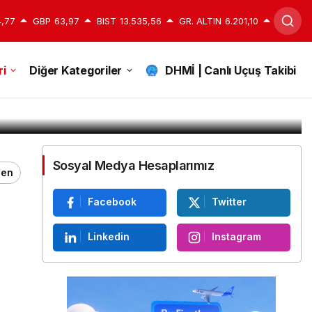
,77
GBP
63,97
BIST
13.535,56
GR. ALTIN
6.201,10
i
Diğer Kategoriler
DHMİ | Canlı Uçuş Takibi
1dk, 40sn
Sosyal Medya Hesaplarımız
ğen
Facebook
Twitter
Linkedin
Instagram