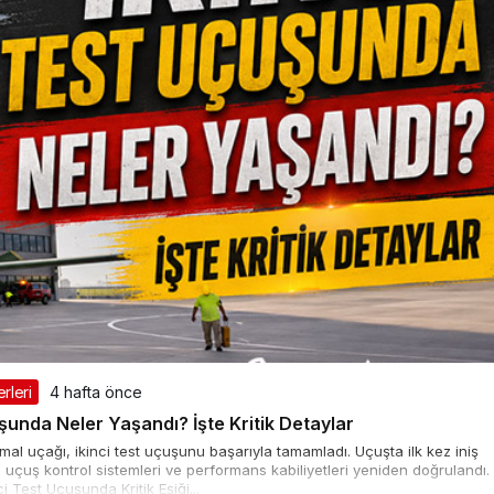
rleri
4 hafta önce
şunda Neler Yaşandı? İşte Kritik Detaylar
al uçağı, ikinci test uçuşunu başarıyla tamamladı. Uçuşta ilk kez iniş
le uçuş kontrol sistemleri ve performans kabiliyetleri yeniden doğrulandı.
 Test Uçuşunda Kritik Eşiği...