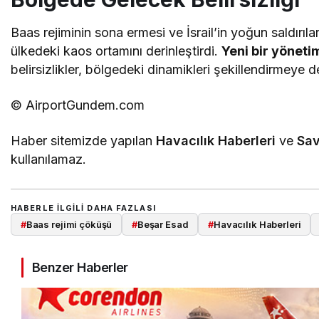
Baas rejiminin sona ermesi ve İsrail’in yoğun saldırıl
ülkedeki kaos ortamını derinleştirdi.
Yeni bir yönet
belirsizlikler, bölgedeki dinamikleri şekillendirmeye
© AirportGundem.com
Haber sitemizde yapılan
Havacılık Haberleri
ve
Sav
kullanılamaz.
HABERLE ILGILI DAHA FAZLASI
#
Baas rejimi çöküşü
#
Beşar Esad
#
Havacılık Haberleri
Benzer Haberler