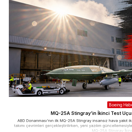
Boeing Habe
MQ-25A Stingray’in İkinci Test Uçu
ABD Donanması'nın ilk MQ-25A Stingray insansız hava yakıt ikm
takımı çevrimleri gerçekleştirilirken, yeni yazılım güncellemesiy
MQ-25A Stingray İkinci