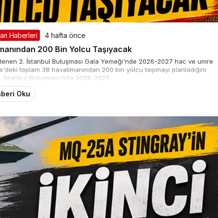
rı Haberleri
4 hafta önce
imanından 200 Bin Yolcu Taşıyacak
zenlenen 2. İstanbul Buluşması Gala Yemeği'nde 2026-2027 hac ve umre
iye'deki toplam 38 havalimanından 200 bin yolcu taşımayı planladığını
. İstanbul Buluşması'nda 2026-2027...
beri Oku