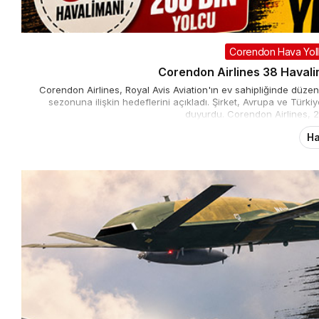
Corendon Hava Yolla
Corendon Airlines 38 Haval
Corendon Airlines, Royal Avis Aviation'ın ev sahipliğinde dü
sezonuna ilişkin hedeflerini açıkladı. Şirket, Avrupa ve Türk
duyurdu. Corendon Airlines, 2
Ha