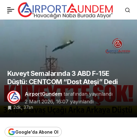
Pegasus Hava Yolları
0
Paylaş
Ekibi İran’dan Türkiye’ye
Getirildi
Kuveyt Semalarında 3 ABD F-15E
Düştü: CENTCOM “Dost Ateşi” Dedi
AirportGundem
tarafından yayınlandı
2 Mart 2026, 16:07
yayınlandı
2dk, 37sn
Google'da Abone Ol