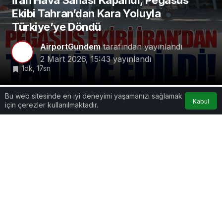
İran Hava Sahası Kapandı, Pegasus
Ekibi Tahran’dan Kara Yoluyla
Türkiye’ye Döndü
AirportGundem
tarafından yayınlandı
2 Mart 2026, 15:43
yayınlandı
1dk, 17sn
Bu web sitesinde en iyi deneyimi yaşamanızı sağlamak
Kabul
için çerezler kullanılmaktadır.
Google'da Abone Ol
0
Paylaş
Beğen