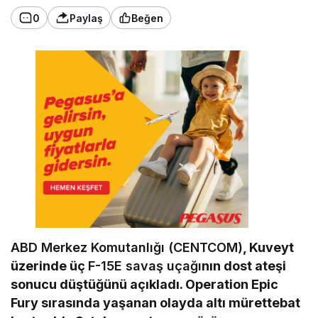
0
Paylaş
Beğen
ABD Merkez Komutanlığı (CENTCOM)
, Kuveyt
üzerinde üç
F-15E savaş uçağı
nın dost ateşi
sonucu düştüğünü açıkladı. Operation Epic
Fury sırasında yaşanan olayda altı mürettebat