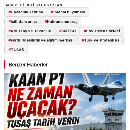
HABERLE ILGILI DAHA FAZLASI
#
Havacılık Yatırımı
#
ihracat büyümesi
#
istihdam artışı
#
Kahramanmaraş
#
KM Uzay ve Havacılık
#
KMTSO
#
SAVUNMA SANAYİ
#
sürdürülebilirlik ve eğitim merkezi
#
Türkiye stratejik üs
#
TUSAŞ
Benzer Haberler