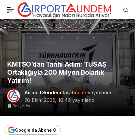
THY Aile İndirimiyle 662
0
Paylaş
Bin Vatandaş Uçtu!
KMTSO’dan Tarihi Adım: TUSAŞ
Ortaklığıyla 200 Milyon Dolarlık
Yatırım!
AirportGundem
tarafından yayınlandı
28 Ekim 2025, 10:46
yayınlandı
1dk, 57sn
Google'da Abone Ol