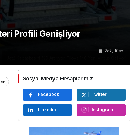
ri Profili Genişliyor
2dk, 10sn
Jet2 Kapasitesini %9 Artırıyor, Filoya 146 Yeni Airbus Geliyor!
Sosyal Medya Hesaplarımız
ğen
Facebook
Twitter
Linkedin
Instagram