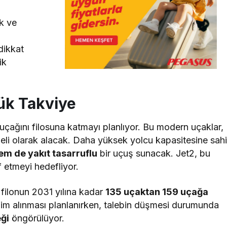
k ve
dikkat
ik
yük Takviye
uçağını filosuna katmayı planlıyor. Bu modern uçaklar,
eli olarak alacak. Daha yüksek yolcu kapasitesine sah
em de yakıt tasarruflu
bir uçuş sunacak. Jet2, bu
 etmeyi hedefliyor.
, filonun 2031 yılına kadar
135 uçaktan 159 uçağa
lim alınması planlanırken, talebin düşmesi durumunda
eği
öngörülüyor.