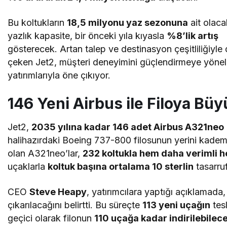
Bu koltukların
18,5 milyonu yaz sezonuna
ait olaca
yazlık kapasite, bir önceki yıla kıyasla
%8’lik artış
gösterecek. Artan talep ve destinasyon çeşitliliğiyle 
çeken Jet2, müşteri deneyimini güçlendirmeye yönel
yatırımlarıyla öne çıkıyor.
146 Yeni Airbus ile Filoya Bü
Jet2,
2035 yılına kadar 146 adet Airbus A321neo
halihazırdaki Boeing 737-800 filosunun yerini kadem
olan A321neo’lar,
232 koltukla hem daha verimli h
uçaklarla
koltuk başına ortalama 10 sterlin
tasarruf
CEO
Steve Heapy
, yatırımcılara yaptığı açıklamada
çıkarılacağını belirtti. Bu süreçte
113 yeni uçağın
tes
geçici olarak filonun
110 uçağa kadar indirilebilec