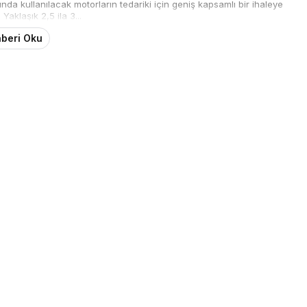
rında kullanılacak motorların tedariki için geniş kapsamlı bir ihaleye
 Yaklaşık 2,5 ila 3...
beri Oku