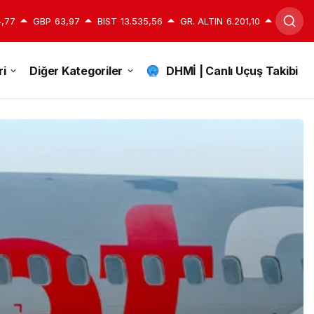
,77
GBP
63,97
BIST
13.535,56
GR. ALTIN
6.201,10
i
Diğer Kategoriler
DHMİ | Canlı Uçuş Takibi