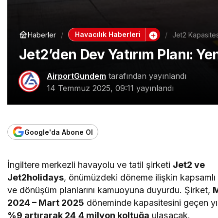
Havacılık Haberleri
Haberler
Jet2 Kapasites
Jet2’den Dev Yatırım Planı: Yen
AirportGundem
tarafından yayınlandı
14 Temmuz 2025, 09:11
yayınlandı
Google'da Abone Ol
İngiltere merkezli havayolu ve tatil şirketi
Jet2 ve
Jet2holidays
, önümüzdeki döneme ilişkin kapsaml
ve dönüşüm planlarını kamuoyuna duyurdu. Şirket,
M
2024 – Mart 2025
döneminde kapasitesini geçen yı
%9 artırarak 24,4 milyon koltuğa
ulaşacak.