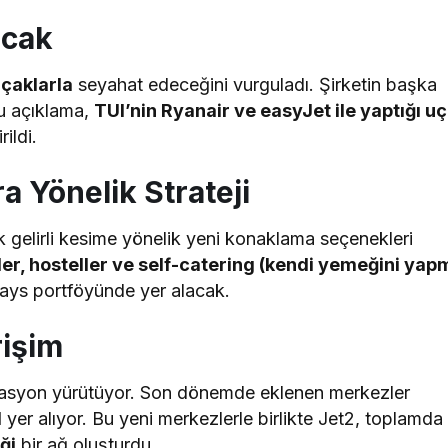
acak
uçaklarla
seyahat edeceğini vurguladı. Şirketin başka
Bu açıklama,
TUI’nin Ryanair ve easyJet ile yaptığı u
ildi.
a Yönelik Strateji
k gelirli kesime yönelik yeni konaklama seçenekleri
er, hosteller ve self-catering (kendi yemeğini yap
ays portföyünde yer alacak.
rişim
syon yürütüyor. Son dönemde eklenen merkezler
l
yer alıyor. Bu yeni merkezlerle birlikte Jet2, toplamd
ği
bir ağ oluşturdu.