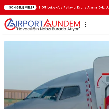
8:26
Falcon 9 Ay’a çarptı: Enkaz bulutu tespit 
SON GELIŞMELER