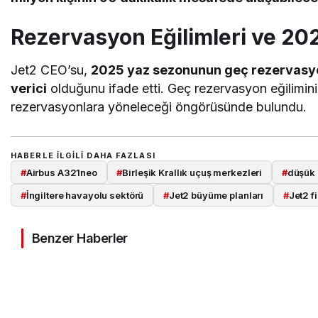
Rezervasyon Eğilimleri ve 20
Jet2 CEO’su,
2025 yaz sezonunun geç rezervasy
verici
olduğunu ifade etti. Geç rezervasyon eğilimin
rezervasyonlara yöneleceği öngörüsünde bulundu.
HABERLE ILGILI DAHA FAZLASI
#
Airbus A321neo
#
Birleşik Krallık uçuş merkezleri
#
düşük g
#
İngiltere havayolu sektörü
#
Jet2 büyüme planları
#
Jet2 f
Benzer Haberler