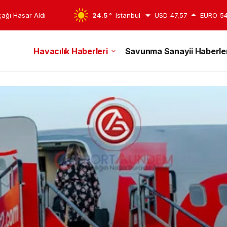
edildi
24.5 °
Istanbul
USD
47,57
EURO
54
Havacılık Haberleri
Savunma Sanayii Haberler