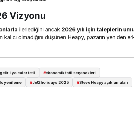
26 Vizyonu
onlarla
ilerlediğini ancak
2026 yılı için taleplerin um
in kalıcı olmadığını düşünen Heapy, pazarın yeniden er
elirli yolcular tatil
#
ekonomik tatil seçenekleri
ilo yenileme
#
Jet2holidays 2025
#
Steve Heapy açıklamaları