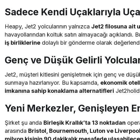
Sadece Kendi Uçaklarıyla Uç
Heapy, Jet2 yolcularının yalnızca
Jet2 filosuna ait 
havayollarından koltuk satın almayacağı açıklandı. 
iş birliklerine
dolaylı bir gönderme olarak değerlendir
Genç ve Düşük Gelirli Yolcular
Jet2, müşteri kitlesini genişletmek için genç ve düşü
sunmaya hazırlanıyor. Bu kapsamda,
ekonomik otell
imkanına sahip konaklama alternatifleri
Jet2holid
Yeni Merkezler, Genişleyen E
Şirket şu anda
Birleşik Krallık’ta 13 noktadan
opera
arasında
Bristol, Bournemouth, Luton ve Liverpoo
milyon kişinin 90 dakikalık mesafede ulaşabilece