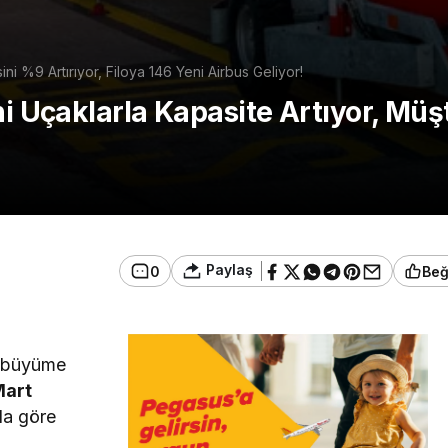
ini %9 Artırıyor, Filoya 146 Yeni Airbus Geliyor!
i Uçaklarla Kapasite Artıyor, Müşte
Paylaş
0
Be
ı büyüme
art
la göre