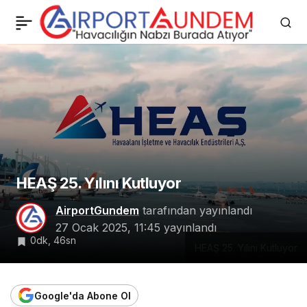
Füsun Demirel’den
0
Paylaş
Pegasus’a Sert Tepki:
“Oğlumun Hayatı
Tehlikeye Girdi”
HEAŞ 25. Yılını Kutluyor
AirportGundem
tarafından yayınlandı
27 Ocak 2025, 11:45
yayınlandı
0dk, 46sn
HEAŞ 25. Yılını Kutluyor
Google'da Abone Ol