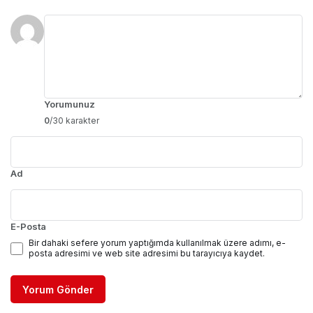
Bir Cevap Yaz
E-posta adresiniz yayınlanmayacak.
Gerekli alanlar
*
ile işaretlenmişlerdir
Yorumunuz
0
/30 karakter
Ad
E-Posta
Bir dahaki sefere yorum yaptığımda kullanılmak üzere adımı, e-