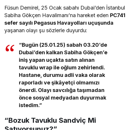
belirtti.
“Oğlumun Hayatı Tehlikeye Girdi”
Füsun Demirel, 25 Ocak sabahı Dubai’den İstanbul
Sabiha Gökçen Havalimanı’na hareket eden
PC741
sefer sayılı Pegasus Havayolları uçuşunda
yaşanan olayı şu sözlerle duyurdu:
“Bugün (25.01.25) sabah 03.20’de
Dubai’den kalkan Sabiha Gökçen’e
iniş yapan uçakta satın alınan
tavuklu wrap ile oğlum zehirlendi.
Hastane, durumu adli vaka olarak
raporladı ve şikâyetçi olmamızı
önerdi. Olayı savcılığa taşımadan
önce sosyal medyadan duyurmak