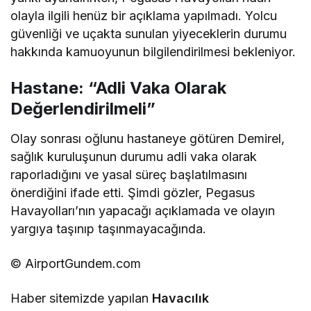
Pegasus’tan Henüz Açıklama Yok
Füsun Demirel’in iddiaları sosyal medyada büyük
yankı uyandırırken, Pegasus Havayolları’ndan
olayla ilgili henüz bir açıklama yapılmadı. Yolcu
güvenliği ve uçakta sunulan yiyeceklerin durumu
hakkında kamuoyunun bilgilendirilmesi bekleniyor.
Hastane: “Adli Vaka Olarak
Değerlendirilmeli”
Olay sonrası oğlunu hastaneye götüren Demirel,
sağlık kuruluşunun durumu adli vaka olarak
raporladığını ve yasal süreç başlatılmasını
önerdiğini ifade etti. Şimdi gözler, Pegasus
Havayolları’nın yapacağı açıklamada ve olayın
yargıya taşınıp taşınmayacağında.