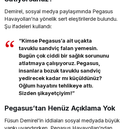
istedim.”
“Bozuk Tavuklu Sandviç Mi
Satıyorsunuz?”
Demirel, sosyal medya paylaşımında Pegasus
Havayolları’na yönelik sert eleştirilerde bulundu.
Şu ifadeleri kullandı:
“Kimse Pegasus’a ait uçakta
tavuklu sandviç falan yemesin.
Bugün çok ciddi bir sağlık sorununu
atlatmaya çalışıyoruz. Pegasus,
insanlara bozuk tavuklu sandviç
yedirecek kadar mı küçüldünüz?
Oğlum hayatını tehlikeye attı.
Sizden şikayetçiyim!”