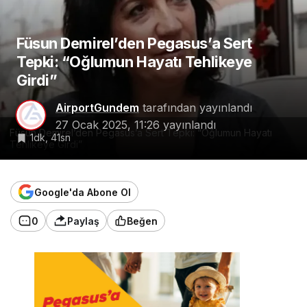
Füsun Demirel’den Pegasus’a Sert
Tepki: “Oğlumun Hayatı Tehlikeye
Girdi”
AirportGundem
tarafından yayınlandı
27 Ocak 2025, 11:26
yayınlandı
Füsun Demirel’den Pegasus’a Sert Tepki: “Oğlumun Hayatı
1dk, 41sn
Tehlikeye Girdi”
Google'da Abone Ol
0
Paylaş
Beğen