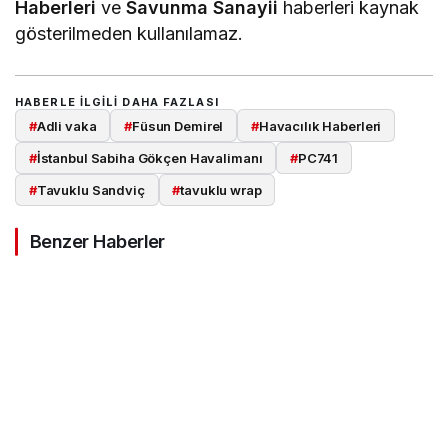
© AirportGundem.com
Haber sitemizde yapılan
Havacılık
Haberleri
ve
Savunma Sanayii
haberleri kaynak
gösterilmeden kullanılamaz.
HABERLE ILGILI DAHA FAZLASI
#
Adli vaka
#
Füsun Demirel
#
Havacılık Haberleri
#
İstanbul Sabiha Gökçen Havalimanı
#
PC741
#
Tavuklu Sandviç
#
tavuklu wrap
Benzer Haberler