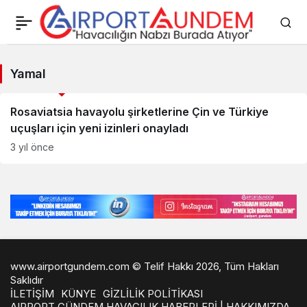
Yamal
Yamal
Haberleri
Savunma Sanayii Haberleri
Rosaviatsia havayolu şirketlerine Çin ve Türkiye
uçuşları için yeni izinleri onayladı
3 yıl önce
www.airportgundem.com © Telif Hakkı 2026, Tüm Hakları
Saklıdır
İLETİŞİM
KÜNYE
GİZLİLİK POLİTİKASI
AIRPORT GÜNDEM HAVACILIK HABERLERİ | HAKKIMIZDA