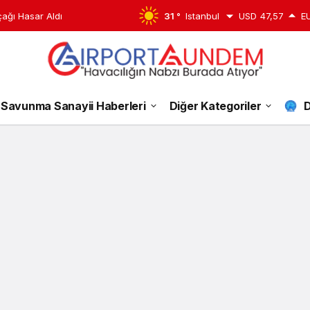
çağı Hasar Aldı
31 °
Istanbul
USD
47,57
E
Türkiye
Savunma Sanayii Haberleri
Diğer Kategoriler
D
Avrupa
Havacılık
Politikaları
Haberleri