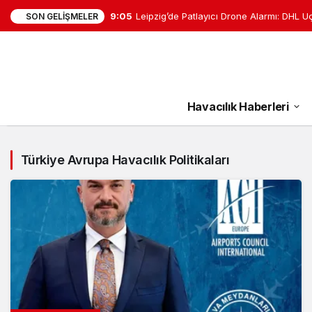
9:05
Leipzig’de Patlayıcı Drone Alarmı: DHL U
SON GELIŞMELER
Havacılık Haberleri
Türkiye Avrupa Havacılık Politikaları