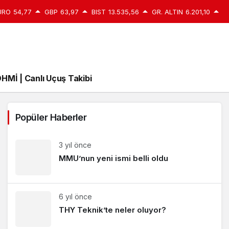
URO
54,77
GBP
63,97
BIST
13.535,56
GR. ALTIN
6.201,10
HMİ | Canlı Uçuş Takibi
Popüler Haberler
3 yıl önce
MMU’nun yeni ismi belli oldu
6 yıl önce
THY Teknik’te neler oluyor?