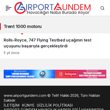
Trent
Trent 1000 motoru
1000
Savunma Sanayii Haberleri
motoru
Rolls-Royce, 747 Flying Testbed uçağının test
uçuşunu başarıyla gerçekleştirdi
Haberleri
5 yıl önce
www.airportgundem.com © Telif Hakkı 2026, Tüm Hakları
Saklıdır
İLETİŞİM
KÜNYE
GİZLİLİK POLİTİKASI
AIRPORT GÜNDEM HAVACILIK HABERLERİ | HAKKIMIZDA