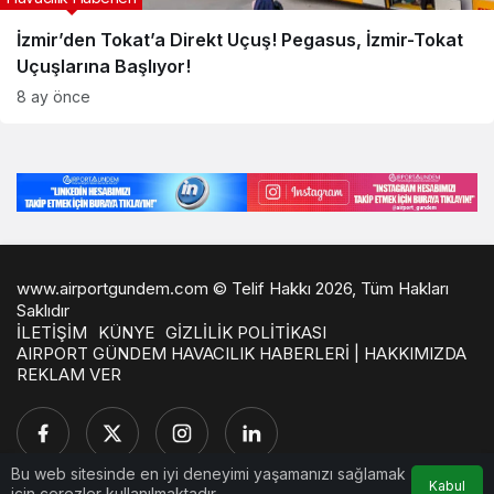
İzmir’den Tokat’a Direkt Uçuş! Pegasus, İzmir-Tokat
Uçuşlarına Başlıyor!
8 ay önce
www.airportgundem.com © Telif Hakkı 2026, Tüm Hakları
Saklıdır
İLETİŞİM
KÜNYE
GİZLİLİK POLİTİKASI
AIRPORT GÜNDEM HAVACILIK HABERLERİ | HAKKIMIZDA
REKLAM VER
Bu web sitesinde en iyi deneyimi yaşamanızı sağlamak
Kabul
için çerezler kullanılmaktadır.