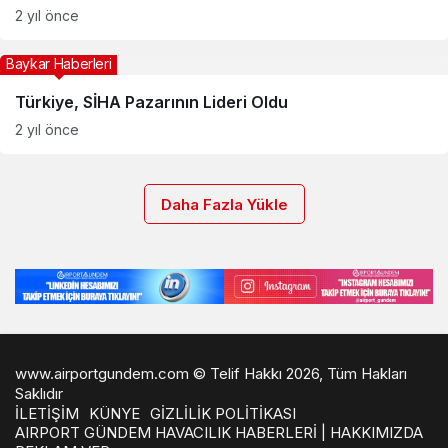
2 yıl önce
Baykar Haberleri
Türkiye, SİHA Pazarının Lideri Oldu
2 yıl önce
Daha Fazla Yükle
www.airportgundem.com © Telif Hakkı 2026, Tüm Hakları
Saklıdır
İLETİŞİM
KÜNYE
GİZLİLİK POLİTİKASI
AIRPORT GÜNDEM HAVACILIK HABERLERİ | HAKKIMIZDA