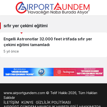
sıfır
sıfır yer çekimi eğitimi
yer
Savunma Sanayii Haberleri
çekimi
Engelli Astronotlar 32.000 feet irtifada sıfır yer
çekimi eğitimi tamamladı
eğitimi
5 yıl önce
Haberleri
www.airportgundem.com © Telif Hakkı 2026, Tüm Hakları
Saklıdır
İLETİŞİM
KÜNYE
GİZLİLİK POLİTİKASI
AIRPORT GÜNDEM HAVACILIK HABERLERİ | HAKKIMIZDA