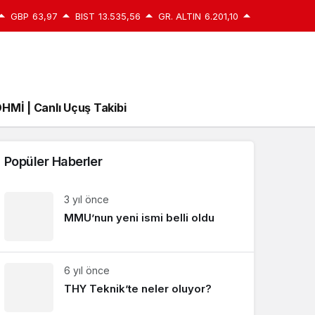
GBP
63,97
BIST
13.535,56
GR. ALTIN
6.201,10
HMİ | Canlı Uçuş Takibi
Popüler Haberler
3 yıl önce
MMU’nun yeni ismi belli oldu
6 yıl önce
THY Teknik’te neler oluyor?