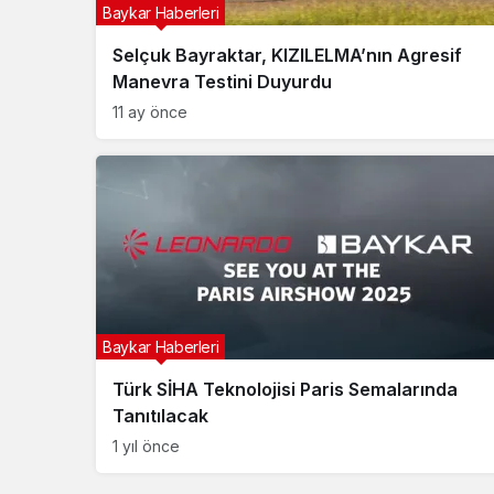
Baykar Haberleri
Selçuk Bayraktar, KIZILELMA’nın Agresif
Manevra Testini Duyurdu
11 ay önce
Baykar Haberleri
Türk SİHA Teknolojisi Paris Semalarında
Tanıtılacak
1 yıl önce