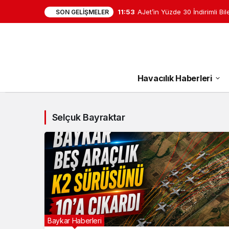
11:25
AJet 6 Ayda 11,8 Milyon Yolc
SON GELIŞMELER
Havacılık Haberleri
Selçuk Bayraktar
Baykar Haberleri