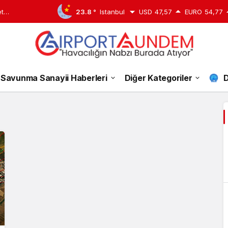
u Taşıdı
23.8 °
Istanbul
USD
47,57
EURO
54,77
Selçuk
Savunma Sanayii Haberleri
Diğer Kategoriler
D
Bayraktar
Haberleri