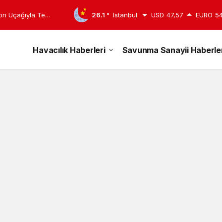
yon Uçağıyla Test
26.1 °
Istanbul
USD
47,57
EURO
54
Havacılık Haberleri
Savunma Sanayii Haberler