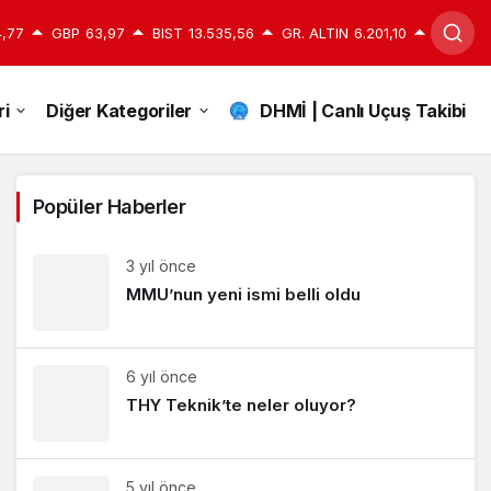
,77
GBP
63,97
BIST
13.535,56
GR. ALTIN
6.201,10
i
Diğer Kategoriler
DHMİ | Canlı Uçuş Takibi
Popüler Haberler
3 yıl önce
MMU’nun yeni ismi belli oldu
6 yıl önce
THY Teknik’te neler oluyor?
5 yıl önce