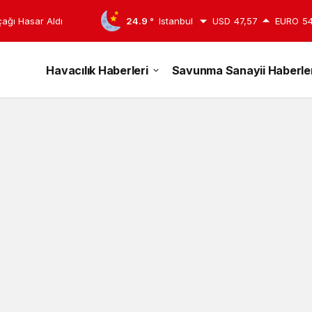
çağı Hasar Aldı
24.9 °
Istanbul
USD
47,57
EURO
54
Havacılık Haberleri
Savunma Sanayii Haberler