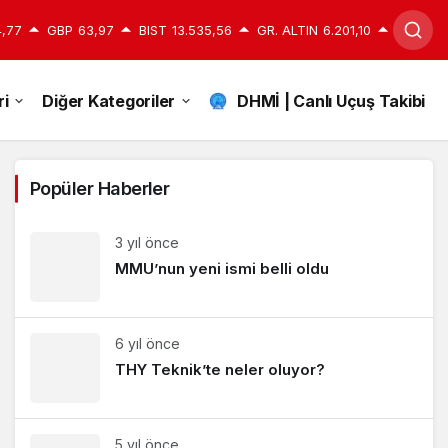
,77
GBP
63,97
BIST
13.535,56
GR. ALTIN
6.201,10
i
Diğer Kategoriler
DHMİ | Canlı Uçuş Takibi
Popüler Haberler
3 yıl önce
MMU’nun yeni ismi belli oldu
6 yıl önce
THY Teknik’te neler oluyor?
5 yıl önce