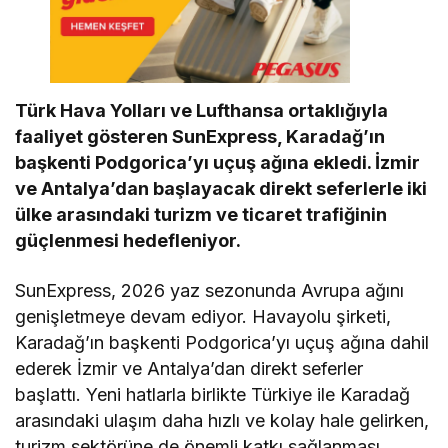
ç
u
ş
B
a
ş
Türk Hava Yolları ve Lufthansa ortaklığıyla
l
a
faaliyet gösteren SunExpress, Karadağ’ın
t
başkenti Podgorica’yı uçuş ağına ekledi. İzmir
t
ı
ve Antalya’dan başlayacak direkt seferlerle iki
ülke arasındaki turizm ve ticaret trafiğinin
güçlenmesi hedefleniyor.
SunExpress, 2026 yaz sezonunda Avrupa ağını
genişletmeye devam ediyor. Havayolu şirketi,
Karadağ’ın başkenti Podgorica’yı uçuş ağına dahil
ederek İzmir ve Antalya’dan direkt seferler
başlattı. Yeni hatlarla birlikte Türkiye ile Karadağ
arasındaki ulaşım daha hızlı ve kolay hale gelirken,
turizm sektörüne de önemli katkı sağlanması