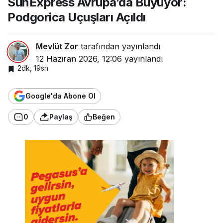
SunExpress Avrupa’da Büyüyor:
E
Podgorica Uçuşları Açıldı
x
p
r
e
Mevlüt Zor
tarafından yayınlandı
s
12 Haziran 2026, 12:06
yayınlandı
s
P
2dk, 19sn
o
d
g
Google'da Abone Ol
o
r
0
Paylaş
Beğen
i
c
a
’
y
a
i
r
e
k
t