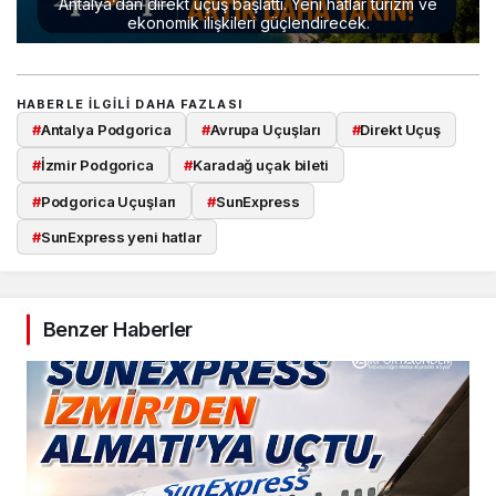
Antalya’dan direkt uçuş başlattı. Yeni hatlar turizm ve
ekonomik ilişkileri güçlendirecek.
HABERLE ILGILI DAHA FAZLASI
#
Antalya Podgorica
#
Avrupa Uçuşları
#
Direkt Uçuş
#
İzmir Podgorica
#
Karadağ uçak bileti
#
Podgorica Uçuşları
#
SunExpress
#
SunExpress yeni hatlar
Benzer Haberler