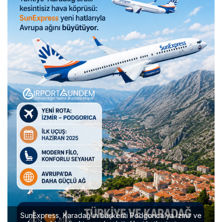
SunExpress, Karadağ’ın başkenti Podgorica’ya İzmir ve