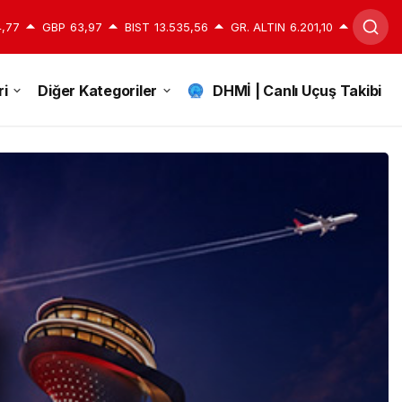
,77
GBP
63,97
BIST
13.535,56
GR. ALTIN
6.201,10
i
Diğer Kategoriler
DHMİ | Canlı Uçuş Takibi