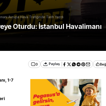
imanı Avrupa Hava Trafiğinde Tarih Yazdı
eye Oturdu: İstanbul Havalimanı
Paylaş
0
Be
nı, 1-7
eri