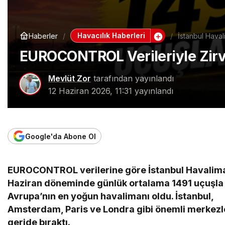
Havacılık Haberleri
Haberler
İstanbul Haval
EUROCONTROL Verileriyle Zirv
Mevlüt Zor
tarafından yayınlandı
12 Haziran 2026, 11:31
yayınlandı
Google'da Abone Ol
EUROCONTROL verilerine göre İstanbul Havalima
Haziran döneminde günlük ortalama 1491 uçuşla
Avrupa’nın en yoğun havalimanı oldu. İstanbul,
Amsterdam, Paris ve Londra gibi önemli merkezl
geride bıraktı.