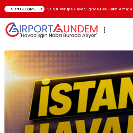
13:39
BookingAgora Dubai’de 12 Gün Arayla İk
SON GELIŞMELER
Düzenledi