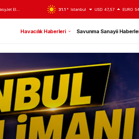
i FAM Trip
31.1 °
Istanbul
USD
47,57
EURO
54
Havacılık Haberleri
Savunma Sanayii Haberler