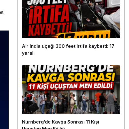
si
Air India uçağı 300 feet irtifa kaybetti: 17
yaralı
Nürnberg’de Kavga Sonrası 11 Kişi
Uçuştan Men Edildi