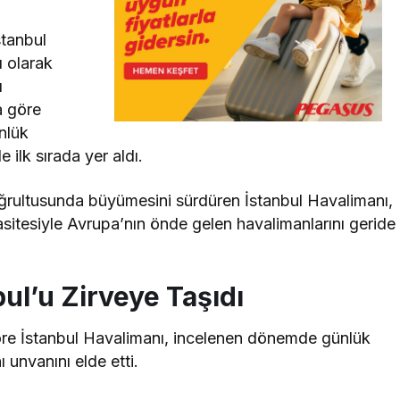
stanbul
ı olarak
ı
 göre
ünlük
ilk sırada yer aldı.
oğrultusunda büyümesini sürdüren İstanbul Havalimanı,
sitesiyle Avrupa’nın önde gelen havalimanlarını geride
l’u Zirveye Taşıdı
 İstanbul Havalimanı, incelenen dönemde günlük
unvanını elde etti.