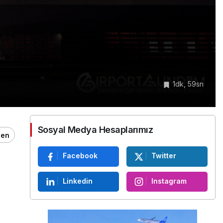
1dk, 59sn
Sosyal Medya Hesaplarımız
ğen
Facebook
Twitter
Linkedin
Instagram