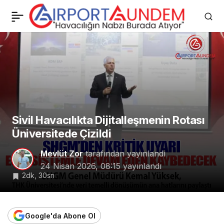
TUSAŞ Asya-Pasifik
0
Paylaş
açılımını güçlendiriyor
Sivil Havacılıkta Dijitalleşmenin Rotası
Üniversitede Çizildi
Mevlüt Zor
tarafından yayınlandı
24 Nisan 2026, 08:15
yayınlandı
2dk, 30sn
Google'da Abone Ol