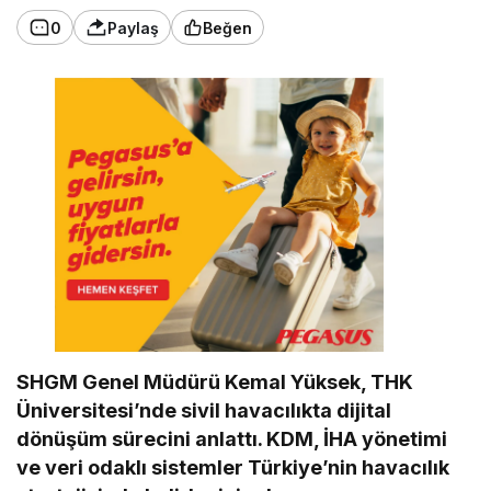
0
Paylaş
Beğen
SHGM Genel Müdürü Kemal Yüksek, THK
Üniversitesi’nde sivil havacılıkta dijital
dönüşüm sürecini anlattı. KDM, İHA yönetimi
ve veri odaklı sistemler Türkiye’nin havacılık