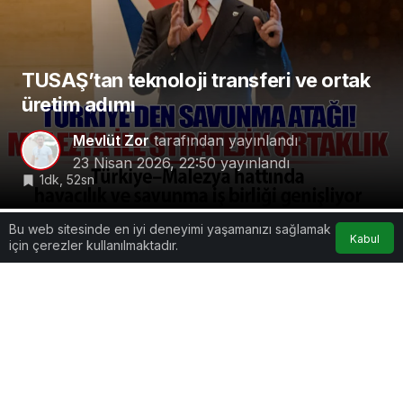
TUSAŞ’tan teknoloji transferi ve ortak
üretim adımı
Mevlüt Zor
tarafından yayınlandı
23 Nisan 2026, 22:50
yayınlandı
1dk, 52sn
Bu web sitesinde en iyi deneyimi yaşamanızı sağlamak
Kabul
için çerezler kullanılmaktadır.
Google'da Abone Ol
0
Paylaş
Beğen