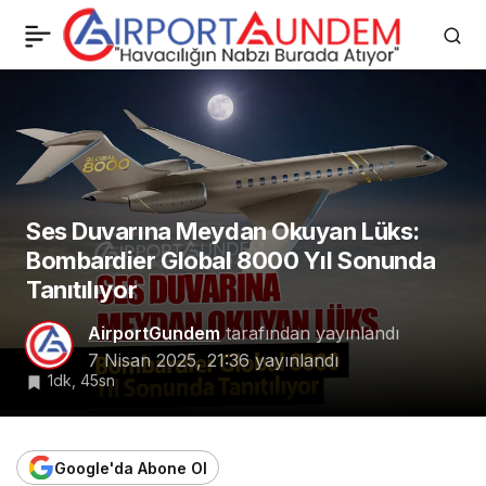
30.000 lb+ İtme
0
Paylaş
Gücünde Yeni Nesil Jet
Motoru Geliyor
Ses Duvarına Meydan Okuyan Lüks:
Bombardier Global 8000 Yıl Sonunda
Tanıtılıyor
AirportGundem
tarafından yayınlandı
7 Nisan 2025, 21:36
yayınlandı
1dk, 45sn
Google'da Abone Ol