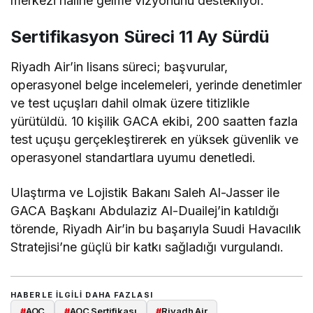
merkezi haline gelme vizyonunu destekliyor.
Sertifikasyon Süreci 11 Ay Sürdü
Riyadh Air’in lisans süreci; başvurular,
operasyonel belge incelemeleri, yerinde denetimler
ve test uçuşları dahil olmak üzere titizlikle
yürütüldü. 10 kişilik GACA ekibi, 200 saatten fazla
test uçuşu gerçekleştirerek en yüksek güvenlik ve
operasyonel standartlara uyumu denetledi.
Ulaştırma ve Lojistik Bakanı Saleh Al-Jasser ile
GACA Başkanı Abdulaziz Al-Duailej’in katıldığı
törende, Riyadh Air’in bu başarıyla Suudi Havacılık
Stratejisi’ne güçlü bir katkı sağladığı vurgulandı.
HABERLE ILGILI DAHA FAZLASI
#
AOC
#
AOC Sertifikası
#
Riyadh Air