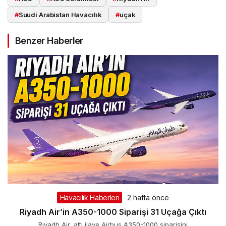
#
Suudi Arabistan Havacılık
#
uçak
Benzer Haberler
Havacılık Haberleri
2 hafta önce
Riyadh Air’in A350-1000 Siparişi 31 Uçağa Çıktı
Riyadh Air, altı ilave Airbus A350-1000 siparişini