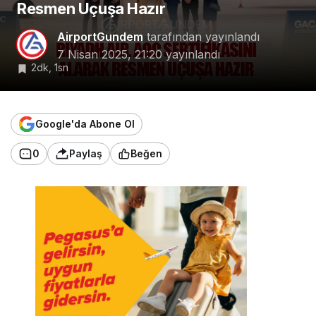
Resmen Uçuşa Hazır
AirportGundem
tarafından yayınlandı
7 Nisan 2025, 21:20
yayınlandı
2dk, 1sn
Google'da Abone Ol
0
Paylaş
Beğen