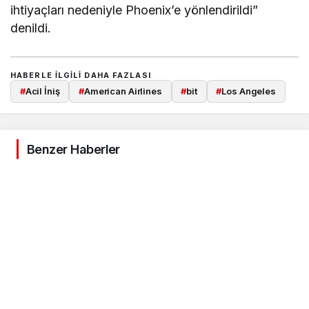
ihtiyaçları nedeniyle Phoenix’e yönlendirildi”
denildi.
HABERLE ILGILI DAHA FAZLASI
#
Acil İniş
#
American Airlines
#
bit
#
Los Angeles
Benzer Haberler