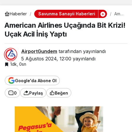
Savunma Sanayii Haberleri
Haberler
Amer
ican
American Airlines Uçağında Bit Krizi!
Airlin
es
Uçak Acil İniş Yaptı
Uçağ
ında
Bit
Krizi!
AirportGundem
tarafından yayınlandı
Uçak
5 Ağustos 2024, 12:00
yayınlandı
Acil
İniş
1dk, 0sn
Yaptı
Google'da Abone Ol
0
Paylaş
Beğen