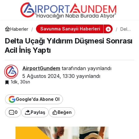
American Airlines
0
Paylaş
Uçağında Bit Krizi! Uçak
Savunma Sanayii Haberleri
Haberler
Delta
Uçağ
Delta Uçağı Yıldırım Düşmesi Sonrası
ı
Acil İniş Yaptı
Yıldırı
Acil İniş Yaptı
m
Düş
mesi
Sonr
AirportGundem
tarafından yayınlandı
ası
5 Ağustos 2024, 13:30
yayınlandı
Acil
İniş
1dk, 30sn
Yaptı
Google'da Abone Ol
0
Paylaş
Beğen