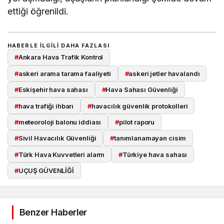
ettiği öğrenildi.
HABERLE ILGILI DAHA FAZLASI
#
Ankara Hava Trafik Kontrol
#
askeri arama tarama faaliyeti
#
askeri jetler havalandı
#
Eskişehir hava sahası
#
Hava Sahası Güvenliği
#
hava trafiği ihbarı
#
havacılık güvenlik protokolleri
#
meteoroloji balonu iddiası
#
pilot raporu
#
Sivil Havacılık Güvenliği
#
tanımlanamayan cisim
#
Türk Hava Kuvvetleri alarm
#
Türkiye hava sahası
#
UÇUŞ GÜVENLİĞİ
Benzer Haberler