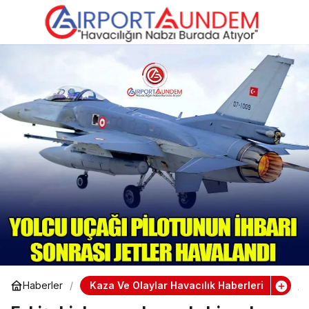
Yolcu Uçağı Pilotunun
0
İhbarı Sonrası Jetler
Havalandı
Kaza Ve Olaylar Havacılık Haberleri
Haberler