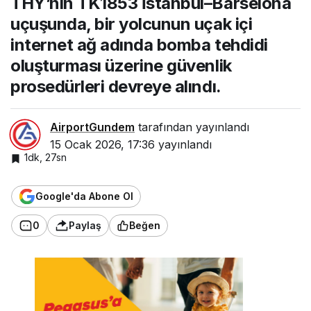
THY’nin TK1853 İstanbul–Barselona
ı
uçuşunda, bir yolcunun uçak içi
uçağı
nda
internet ağ adında bomba tehdidi
şüph
eli
oluşturması üzerine güvenlik
duru
prosedürleri devreye alındı.
m
AirportGundem
tarafından yayınlandı
15 Ocak 2026, 17:36
yayınlandı
1dk, 27sn
Google'da Abone Ol
0
Paylaş
Beğen