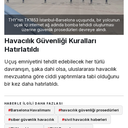
THY’nin TK1853 İstanbul–Barselona uçuşunda, bir yolcunun
uçak içi internet ağ adında bomba tehdidi oluşturması
üzerine güvenlik prosedürleri devreye alındı.
Havacılık Güvenliği Kuralları
Hatırlatıldı
Uçuş emniyetini tehdit edebilecek her türlü
davranışın, şaka dahi olsa, uluslararası havacılık
mevzuatına göre ciddi yaptırımlara tabi olduğunu
bir kez daha hatırlatıldı.
HABERLE ILGILI DAHA FAZLASI
#
Barselona Havalimanı
#
havacılık güvenliği prosedürleri
#
siber güvenlik havacılık
#
sivil havacılık haberleri