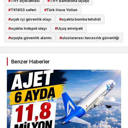
#
THY açıklaması
#
THY Barselona uçuşu
#
TK1853 seferi
#
Türk Hava Yolları
#
uçak içi güvenlik olayı
#
uçakta bomba tehdidi
#
uçakta hotspot olayı
#
Uçuş emniyeti
#
uçuşta güvenlik alarmı
#
uluslararası havacılık güvenliği
Benzer Haberler