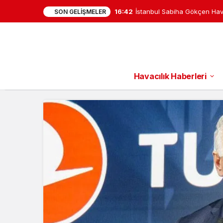
16:42
İstanbul Sabiha Gökçen Hav
SON GELIŞMELER
Hayat Kurtaran Dokunuş
Havacılık Haberleri