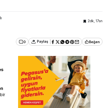
ı
2dk, 17sn
Paylaş
0
Beğen
es
en
bir