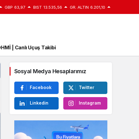
GBP
63,97
BIST
13.535,56
GR. ALTIN
6.201,10
HMİ | Canlı Uçuş Takibi
Sosyal Medya Hesaplarımız
Facebook
Twitter
Linkedin
Instagram