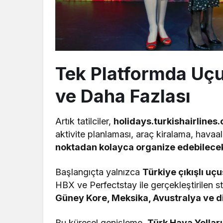
Tek Platformda Uçu
ve Daha Fazlası
Artık tatilciler,
holidays.turkishairlines
aktivite planlaması, araç kiralama, havaal
noktadan kolayca organize edebilece
Başlangıçta yalnızca
Türkiye çıkışlı uçu
HBX ve Perfectstay ile gerçekleştirilen st
Güney Kore, Meksika, Avustralya ve d
Bu küresel genişleme,
Türk Hava Yollar