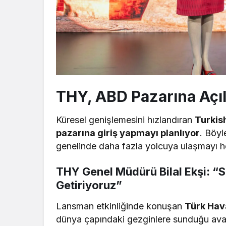
THY, ABD Pazarına Açı
Küresel genişlemesini hızlandıran
Turkish
pazarına giriş yapmayı planlıyor
. Böyl
genelinde daha fazla yolcuya ulaşmayı he
THY Genel Müdürü Bilal Ekşi: “
Getiriyoruz”
Lansman etkinliğinde konuşan
Türk Hava
dünya çapındaki gezginlere sunduğu avant