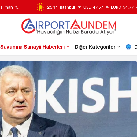
alimanı’nda
25.1 °
Istanbul
USD
47,57
EURO
54,77
Savunma Sanayii Haberleri
Diğer Kategoriler
D