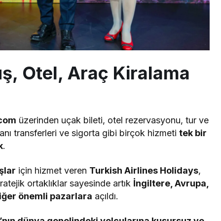
ş, Otel, Araç Kiralama
.com
üzerinden uçak bileti, otel rezervasyonu, tur ve
anı transferleri ve sigorta gibi birçok hizmeti
tek bir
k
.
şlar
için hizmet veren
Turkish Airlines Holidays
,
ratejik ortaklıklar sayesinde artık
İngiltere, Avrupa,
iğer önemli pazarlara
açıldı.
ı’nın dünya genelindeki yolcularına kusursuz ve