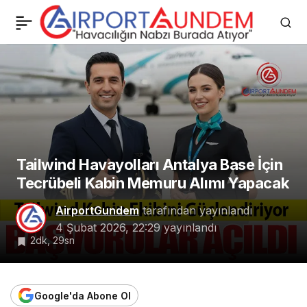
Tailwind Kabin Ekibini
0
Güçlendiriyor:
Başvurular Açıldı
Tailwind Havayolları Antalya Base İçin
Tecrübeli Kabin Memuru Alımı Yapacak
AirportGundem
tarafından yayınlandı
4 Şubat 2026, 22:29
yayınlandı
2dk, 29sn
Google'da Abone Ol