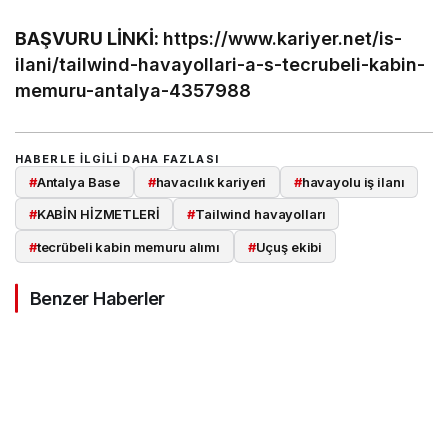
BAŞVURU LİNKİ:
https://www.kariyer.net/is-
ilani/tailwind-havayollari-a-s-tecrubeli-kabin-
memuru-antalya-4357988
HABERLE ILGILI DAHA FAZLASI
#
Antalya Base
#
havacılık kariyeri
#
havayolu iş ilanı
#
KABİN HİZMETLERİ
#
Tailwind havayolları
#
tecrübeli kabin memuru alımı
#
Uçuş ekibi
Benzer Haberler