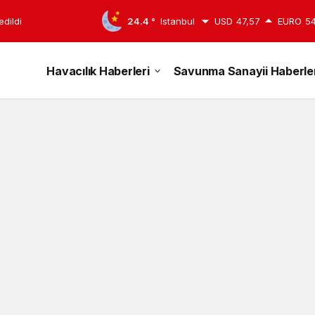
edildi
24.4 °
Istanbul
USD
47,57
EURO
54
Havacılık Haberleri
Savunma Sanayii Haberler