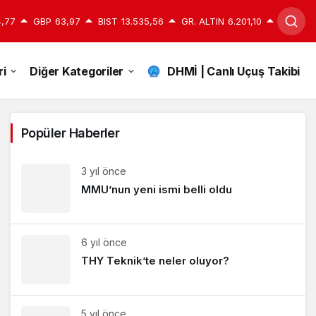
,77
GBP
63,97
BIST
13.535,56
GR. ALTIN
6.201,10
i
Diğer Kategoriler
DHMİ | Canlı Uçuş Takibi
Popüler Haberler
3 yıl önce
MMU’nun yeni ismi belli oldu
6 yıl önce
THY Teknik’te neler oluyor?
5 yıl önce