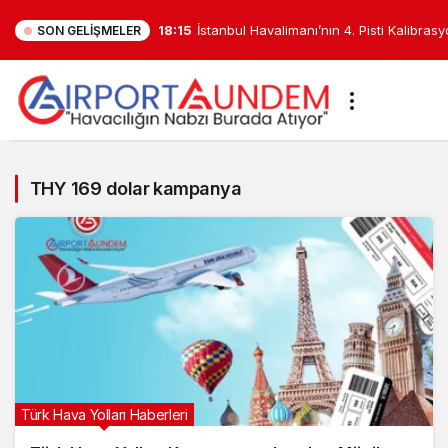
18:15
İstanbul Havalimanı’nın 4. Pisti Kalibras
SON GELIŞMELER
Test Edildi
THY
169
THY 169 dolar kampanya
dolar
kampanya
Haberleri
Türk Hava Yolları Haberleri