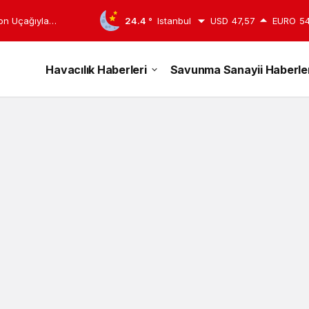
yon Uçağıyla
24.4 °
Istanbul
USD
47,57
EURO
54
Havacılık Haberleri
Savunma Sanayii Haberler