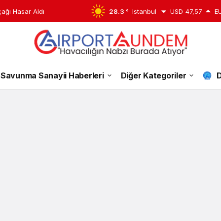
çağı Hasar Aldı
28.3 °
Istanbul
USD
47,57
E
Resmi
Savunma Sanayii Haberleri
Diğer Kategoriler
D
Gazete
Haberleri