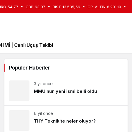
URO
54,77
GBP
63,97
BIST
13.535,56
GR. ALTIN
6.201,10
HMİ | Canlı Uçuş Takibi
Popüler Haberler
3 yıl önce
MMU’nun yeni ismi belli oldu
6 yıl önce
THY Teknik’te neler oluyor?