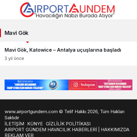
Mavi
Mavi Gök
Gök
Savunma Sanayii Haberleri
Haberleri
Mavi Gök, Katowice – Antalya uçuşlarına başladı
3 yıl önce
www.airportgundem.com © Telif Hakkı 2026, Tüm Hakları
Saklıdır
İLETİŞİM
KÜNYE
GİZLİLİK POLİTİKASI
AIRPORT GÜNDEM HAVACILIK HABERLERİ | HAKKIMIZDA
REKLAM VER