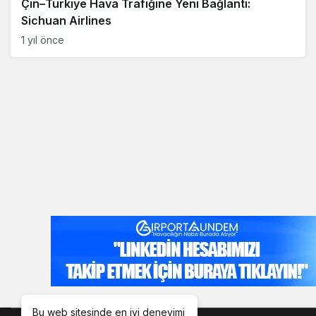
Çin–Türkiye Hava Trafiğine Yeni Bağlantı:
Sichuan Airlines
1 yıl önce
Bu web sitesinde en iyi deneyimi