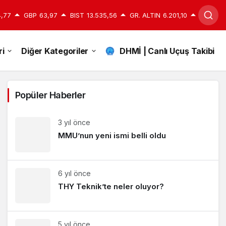
,77
GBP
63,97
BIST
13.535,56
GR. ALTIN
6.201,10
i
Diğer Kategoriler
DHMİ | Canlı Uçuş Takibi
Popüler Haberler
3 yıl önce
MMU’nun yeni ismi belli oldu
6 yıl önce
THY Teknik’te neler oluyor?
5 yıl önce