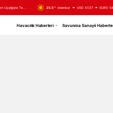
yon Uçağıyla Test
25.5 °
Istanbul
USD
47,57
EURO
54
Havacılık Haberleri
Savunma Sanayii Haberler