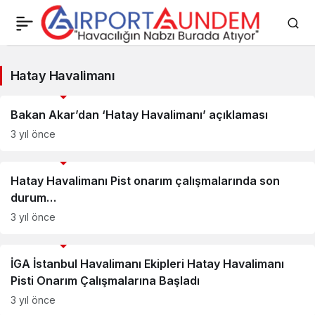
Hatay
Hatay Havalimanı
Havalimanı
Savunma Sanayii Haberleri
Haberleri
Bakan Akar’dan ‘Hatay Havalimanı’ açıklaması
3 yıl önce
Savunma Sanayii Haberleri
Hatay Havalimanı Pist onarım çalışmalarında son
durum…
3 yıl önce
Savunma Sanayii Haberleri
İGA İstanbul Havalimanı Ekipleri Hatay Havalimanı
Pisti Onarım Çalışmalarına Başladı
3 yıl önce