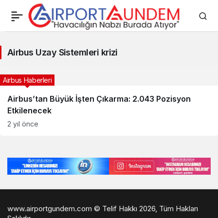
Airbus
Airbus Uzay Sistemleri krizi
Uzay
Sistemleri
Airbus Haberleri
krizi
Airbus’tan Büyük İşten Çıkarma: 2.043 Pozisyon
Etkilenecek
Haberleri
2 yıl önce
www.airportgundem.com © Telif Hakkı 2026, Tüm Hakları