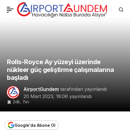
Rolls-Royce Ay yüzeyi
0
üzerinde nükleer güç
geliştirme çalışmalarına
başladı
Rolls-Royce Ay yüzeyi üzerinde
nükleer güç geliştirme çalışmalarına
başladı
AirportGundem
tarafından yayınlandı
20 Mart 2023, 18:06
yayınlandı
2dk, 7sn
Google'da Abone Ol