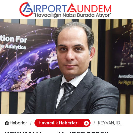
Pegasus ve
0
Paylaş
Wyndham’dan
Sadakatte Yeni Dönem!
Havacılık Haberleri
Haberler
KEYVAN, IDEF
2025’te
Uluslararası İş