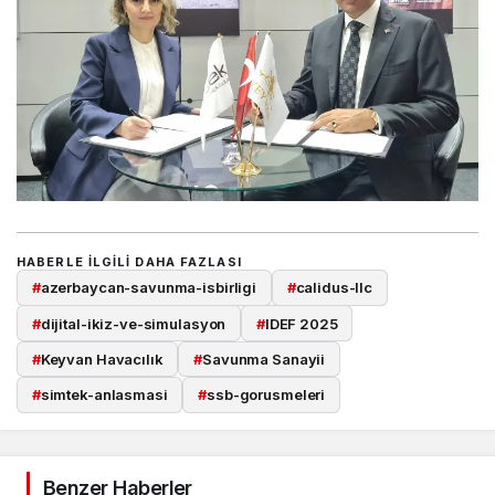
HABERLE ILGILI DAHA FAZLASI
#
azerbaycan-savunma-isbirligi
#
calidus-llc
#
dijital-ikiz-ve-simulasyon
#
IDEF 2025
#
Keyvan Havacılık
#
Savunma Sanayii
#
simtek-anlasmasi
#
ssb-gorusmeleri
Benzer Haberler