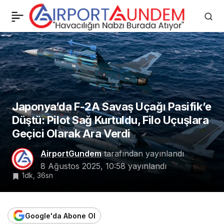
Pentagon Onayladı:
0
Paylaş
Avustralya MC-55A
Filosu Modernize
Edilecek
Japonya’da F-2A Savaş Uçağı Pasifik’e
Düştü: Pilot Sağ Kurtuldu, Filo Uçuşlara
Geçici Olarak Ara Verdi
AirportGundem
tarafından yayınlandı
8 Ağustos 2025, 10:58
yayınlandı
1dk, 36sn
Google'da Abone Ol