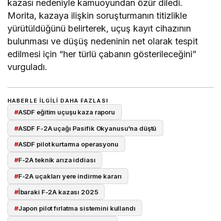
kazası nedeniyle kamuoyundan özür diledi.
Morita, kazaya ilişkin soruşturmanın titizlikle
yürütüldüğünü belirterek, uçuş kayıt cihazının
bulunması ve düşüş nedeninin net olarak tespit
edilmesi için “her türlü çabanın gösterileceğini”
vurguladı.
HABERLE ILGILI DAHA FAZLASI
#
ASDF eğitim uçuşu kaza raporu
#
ASDF F-2A uçağı Pasifik Okyanusu'na düştü
#
ASDF pilot kurtarma operasyonu
#
F-2A teknik arıza iddiası
#
F-2A uçakları yere indirme kararı
#
İbaraki F-2A kazası 2025
#
Japon pilot fırlatma sistemini kullandı