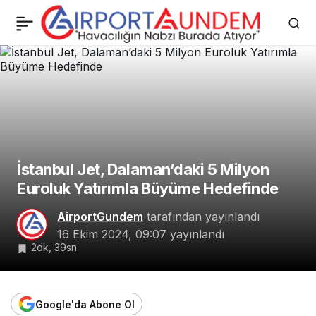
Boeing’in Borç Bataklığı:
0
Paylaş
33 Milyar Dolar Kaybın
Ardından Yeni Borç
Planı
İstanbul Jet, Dalaman’daki 5 Milyon
Euroluk Yatırımla Büyüme Hedefinde
AirportGundem
tarafından yayınlandı
16 Ekim 2024, 09:07
yayınlandı
2dk, 39sn
Google'da Abone Ol