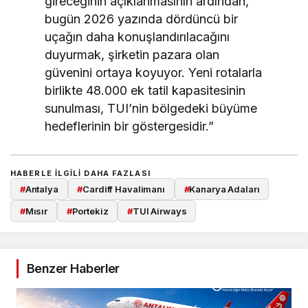
gireceğinin açıklanmasının ardından,
bugün 2026 yazında dördüncü bir
uçağın daha konuşlandırılacağını
duyurmak, şirketin pazara olan
güvenini ortaya koyuyor. Yeni rotalarla
birlikte 48.000 ek tatil kapasitesinin
sunulması, TUI’nin bölgedeki büyüme
hedeflerinin bir göstergesidir.”
HABERLE ILGILI DAHA FAZLASI
#
Antalya
#
Cardiff Havalimanı
#
Kanarya Adaları
#
Mısır
#
Portekiz
#
TUI Airways
Benzer Haberler