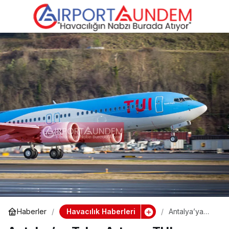
Ben Gurion
0
Paylaş
Havalimanı’na Füze
Saldırısı: Tüm Uçuşlar
Durduruldu
Havacılık Haberleri
Haberler
Antalya’ya
Talep Artıyor:
TUI,