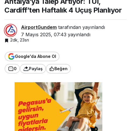
Antalya’ya Talep Artıyor: TUI,
Cardiff’ten
Cardiff’ten Haftalık 4 Uçuş Planlıyor
Haftalık 4
Uçuş Planlıyor
AirportGundem
tarafından yayınlandı
7 Mayıs 2025, 07:43
yayınlandı
2dk, 23sn
Google'da Abone Ol
0
Paylaş
Beğen