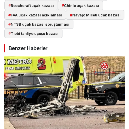
#
Beechcraft uçak kazası
#
Chinle uçak kazası
#
FAA uçak kazası açıklaması
#
Navajo Milleti uçak kazası
#
NTSB uçak kazası soruşturması
#
Tıbbi tahliye uçuşu kazası
Benzer Haberler