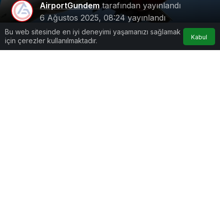
AirportGundem
tarafından yayınlandı
6 Ağustos 2025, 08:24
yayınlandı
2dk, 22sn
Bu web sitesinde en iyi deneyimi yaşamanızı sağlamak
Kabul
için çerezler kullanılmaktadır.
Google'da Abone Ol
0
Paylaş
Beğen