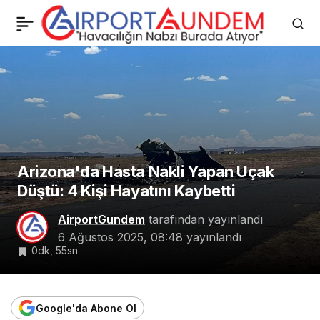
Malta Havayolları’nda
0
Paylaş
Alkol ve Uyuşturucu
Skandalı
Arizona'da Hasta Nakli Yapan Uçak
Düştü: 4 Kişi Hayatını Kaybetti
AirportGundem
tarafından yayınlandı
6 Ağustos 2025, 08:48
yayınlandı
0dk, 55sn
Google'da Abone Ol