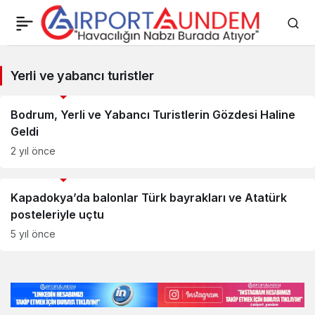
Yerli
Yerli ve yabancı turistler
ve
Savunma Sanayii Haberleri
yabancı
Bodrum, Yerli ve Yabancı Turistlerin Gözdesi Haline
Geldi
turistler
2 yıl önce
Haberleri
Savunma Sanayii Haberleri
Kapadokya’da balonlar Türk bayrakları ve Atatürk
posteleriyle uçtu
5 yıl önce